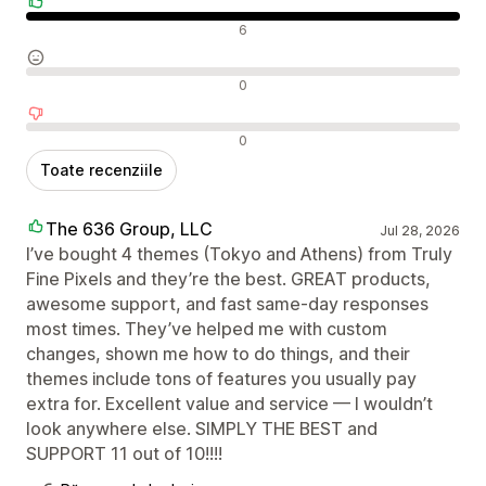
Recenzii pozitive
6
Recenzii neutre
0
Recenzii negative
0
Toate recenziile
The 636 Group, LLC
Jul 28, 2026
I’ve bought 4 themes (Tokyo and Athens) from Truly
Fine Pixels and they’re the best. GREAT products,
awesome support, and fast same-day responses
most times. They’ve helped me with custom
changes, shown me how to do things, and their
themes include tons of features you usually pay
extra for. Excellent value and service — I wouldn’t
look anywhere else. SIMPLY THE BEST and
SUPPORT 11 out of 10!!!!