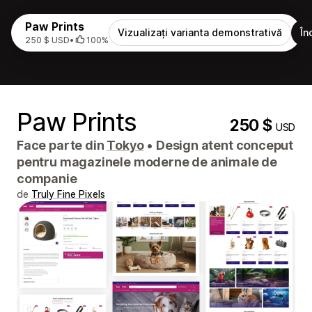
Paw Prints
Vizualizați varianta demonstrativă
În
250 $ USD
•
100%
Paw Prints
250 $
USD
Face parte din
Tokyo
•
Design atent conceput
pentru magazinele moderne de animale de
companie
de
Truly Fine Pixels