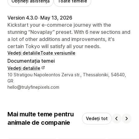
Obțineți asistență
Toate temele
Version 4.3.0
•
May 13, 2026
Kickstart your e-commerce journey with the
stunning “Novaplay” preset. With 6 new sections and
a lot of other additions and improvements, it's
certain Tokyo will satisfy all your needs.
Vedeți detaliile
Toate versiunile
Documentația temei
Vedeți detaliile
Detaliile de contact ale designerului
10 Stratigou Napoleontos Zerva str., Thessaloniki, 54640,
GR
hello@trulyfinepixels.com
Mai multe teme pentru
Vedeți tot
animale de companie