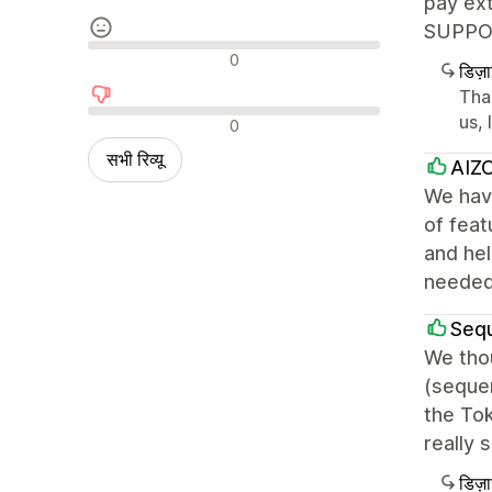
pay ext
SUPPORT
न्यूट्रल रिव्यू
0
डिज़
Tha
नकारात्मक रिव्यू
us, 
0
सभी रिव्यू
AIZO
We have
of feat
and hel
needed
Seq
We thou
(seque
the Tok
really 
डिज़