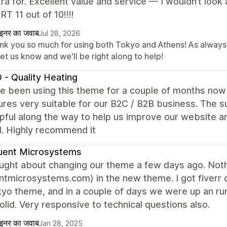
ra for. Excellent value and service — I wouldn’t l
 11 out of 10!!!!
ाइनर का जवाब
Jul 28, 2026
nk you so much for using both Tokyo and Athens! As always,
let us know and we'll be right along to help!
 - Quality Heating
 been using this theme for a couple of months now a
ures very suitable for our B2C / B2B business. The
pful along the way to help us improve our website 
. Highly recommend it
uent Microsystems
ght about changing our theme a few days ago. Nothin
ntmicrosystems.com) in the new theme. I got fiverr
yo theme, and in a couple of days we were up an run
solid. Very responsive to technical questions also.
ाइनर का जवाब
Jan 28, 2025