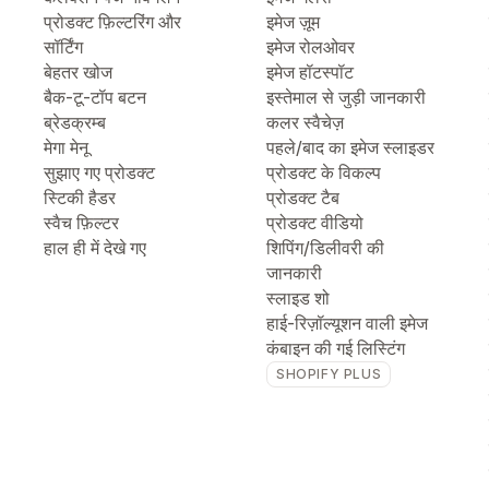
प्रोडक्ट फ़िल्टरिंग और
इमेज ज़ूम
सॉर्टिंग
इमेज रोलओवर
बेहतर खोज
इमेज हॉटस्पॉट
बैक-टू-टॉप बटन
इस्तेमाल से जुड़ी जानकारी
ब्रेडक्रम्ब
कलर स्वैचेज़
मेगा मेनू
पहले/बाद का इमेज स्लाइडर
सुझाए गए प्रोडक्ट
प्रोडक्ट के विकल्प
स्टिकी हैडर
प्रोडक्ट टैब
स्वैच फ़िल्टर
प्रोडक्ट वीडियो
हाल ही में देखे गए
शिपिंग/डिलीवरी की
जानकारी
स्लाइड शो
हाई-रिज़ॉल्यूशन वाली इमेज
कंबाइन की गई लिस्टिंग
SHOPIFY PLUS