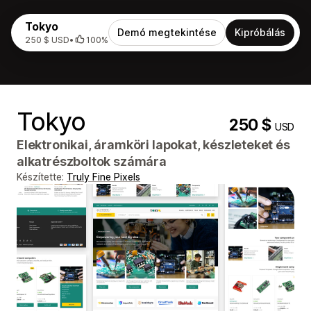
Tokyo
Demó megtekintése
Kipróbálás
250 $ USD
•
100%
Tokyo
250 $
USD
Elektronikai, áramköri lapokat, készleteket és
alkatrészboltok számára
Készítette:
Truly Fine Pixels