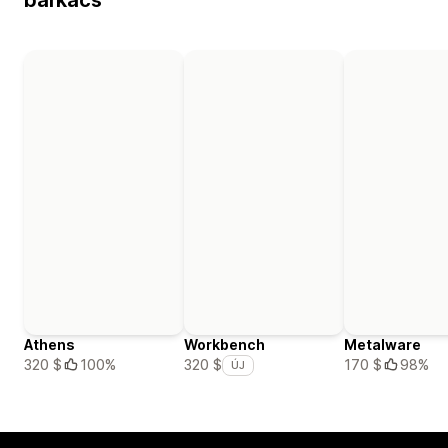
barkács
Athens
Workbench
Metalware
320 $
100%
170 $
98%
320 $
ÚJ