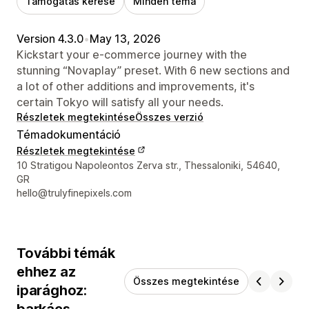
Támogatás kérése
Minden téma
Version 4.3.0
•
May 13, 2026
Kickstart your e-commerce journey with the
stunning “Novaplay” preset. With 6 new sections and
a lot of other additions and improvements, it's
certain Tokyo will satisfy all your needs.
Részletek megtekintése
Összes verzió
Témadokumentáció
Részletek megtekintése
Dizájner kapcsolattartási adatai
10 Stratigou Napoleontos Zerva str., Thessaloniki, 54640,
GR
hello@trulyfinepixels.com
További témák
ehhez az
Összes megtekintése
iparághoz: