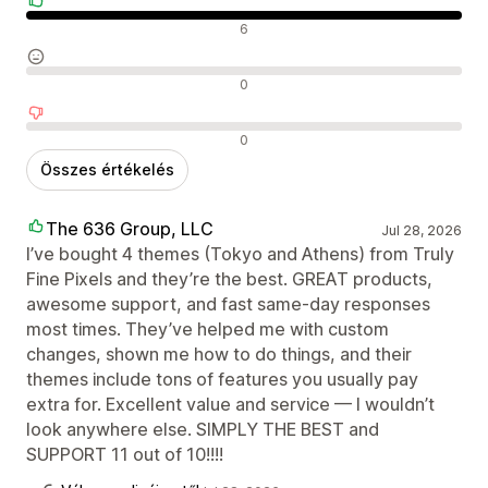
Pozitív értékelések
6
Semleges értékelések
0
Negatív értékelések
0
Összes értékelés
The 636 Group, LLC
Jul 28, 2026
I’ve bought 4 themes (Tokyo and Athens) from Truly
Fine Pixels and they’re the best. GREAT products,
awesome support, and fast same-day responses
most times. They’ve helped me with custom
changes, shown me how to do things, and their
themes include tons of features you usually pay
extra for. Excellent value and service — I wouldn’t
look anywhere else. SIMPLY THE BEST and
SUPPORT 11 out of 10!!!!