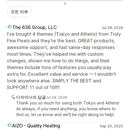
부정적인 리뷰
0
모든 리뷰
The 636 Group, LLC
Jul 28, 2026
I’ve bought 4 themes (Tokyo and Athens) from Truly
Fine Pixels and they’re the best. GREAT products,
awesome support, and fast same-day responses
most times. They’ve helped me with custom
changes, shown me how to do things, and their
themes include tons of features you usually pay
extra for. Excellent value and service — I wouldn’t
look anywhere else. SIMPLY THE BEST and
SUPPORT 11 out of 10!!!!
디자이너의 답글
Jul 28, 2026
Thank you so much for using both Tokyo and Athens!
As always, if you need anything, you know where to
find us, let us know and we'll be right along to help!
AIZO - Quality Heating
Sep 20, 2025