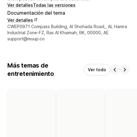
Ver detalles
Todas las versiones
Documentación del tema
Ver detalles
Detalles de contacto del diseñador
CWEP0971 Compass Building, Al Shohada Road,, AL Hamra
Industrial Zone-FZ, Ras Al Khaimah, RK, 00000, AE
support@muup.co
Más temas de
Ver todo
entretenimiento