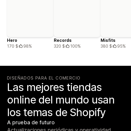
Hero
Records
Misfits
170 $
98%
320 $
100%
380 $
95%
DISEÑADOS PARA EL COMERCIO
Las mejores tiendas
online del mundo usan
los temas de Shopify
A prueba de futuro
Actualizaciones periódicas y operatividad