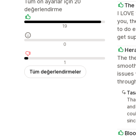
Tüm ön ayarlar için 20
The 
değerlendirme
I LOVE 
you, th
Olumlu değerlendirmeler
19
to do 
get su
Nötr değerlendirmeler
0
Her
The the
Olumsuz değerlendirmeler
1
smooth 
Tüm değerlendirmeler
issues 
throug
Tasa
Tha
and 
cou
sin
Bloo