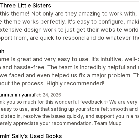
Three Little Sisters
this theme! Not only are they amazing to work with, h
e theme works perfectly. It's easy to configure, mak
extensive design work to just get their website wo
pport from, are quick to respond and do whatever t
ah
me is great and very easy to use. It’s intuitive, wel
and hassle-free. The team is incredibly helpful and
we faced and even helped us fix a major problem. T
hout the process. Highly recommended!
rımcının yanıtı
Feb 24, 2026
nk you so much for this wonderful feedback ✨ We are very h
easy to use, and that setting up your store felt smooth and 
ld step in, resolve the issues quickly, and support you in 
cerely appreciate your recommendation. Team Muup
min’ Sally’s Used Books