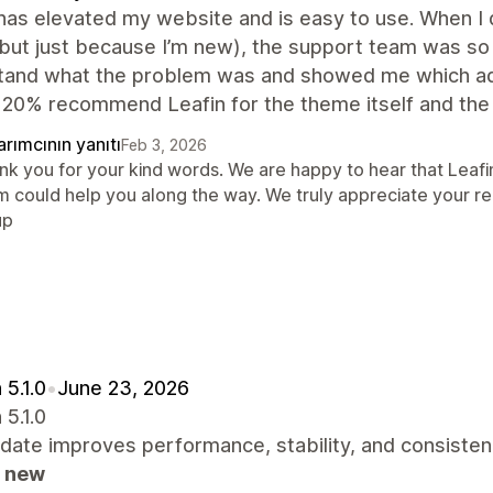
has elevated my website and is easy to use. When I d
ut just because I’m new), the support team was so p
tand what the problem was and showed me which adj
20% recommend Leafin for the theme itself and the 
rımcının yanıtı
Feb 3, 2026
nk you for your kind words. We are happy to hear that Leafi
m could help you along the way. We truly appreciate your
up
 5.1.0
•
June 23, 2026
 5.1.0
date improves performance, stability, and consiste
 new