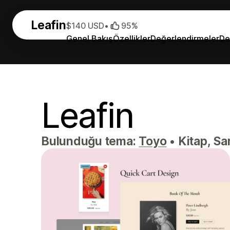
Leafin
$140 USD
•
95%
Genel Bakış
Özellikler
Değerlendirmeler
De
Leafin
Bulunduğu tema:
Toyo
•
Kitap, San