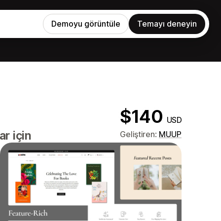
Demoyu görüntüle
Temayı deneyin
$140
USD
ar için
Geliştiren:
MUUP