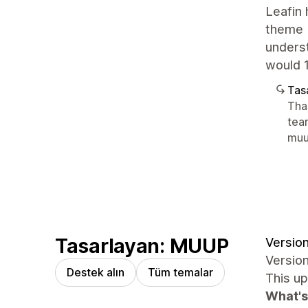
Leafin 
theme b
unders
would 1
Tasa
Tha
tea
mu
Tasarlayan: MUUP
Version
Version
Destek alın
Tüm temalar
This up
What's