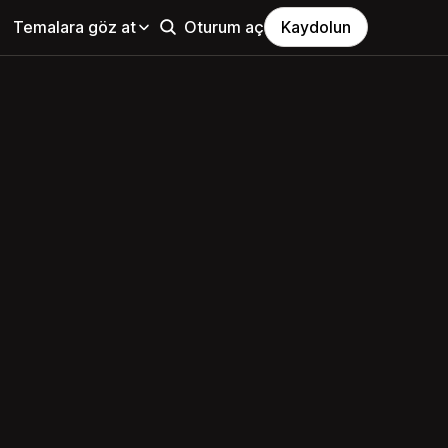
Temalara göz at
Oturum aç
Kaydolun