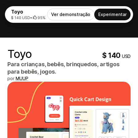
Toyo
Ver demonstração
Experimentar
$ 140 USD
•
95%
Toyo
$ 140
USD
Para crianças, bebês, brinquedos, artigos
para bebês, jogos.
por
MUUP