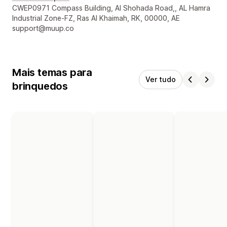
Informações de contato do designer
CWEP0971 Compass Building, Al Shohada Road,, AL Hamra
Industrial Zone-FZ, Ras Al Khaimah, RK, 00000, AE
support@muup.co
Mais temas para
Ver tudo
brinquedos