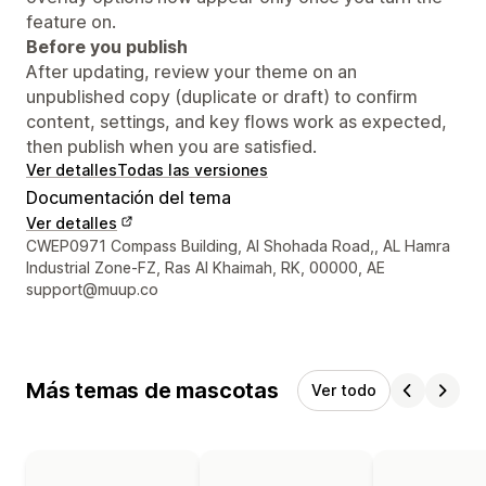
feature on.
Before you publish
After updating, review your theme on an
unpublished copy (duplicate or draft) to confirm
content, settings, and key flows work as expected,
then publish when you are satisfied.
Ver detalles
Todas las versiones
Documentación del tema
Ver detalles
Detalles de contacto del diseñador
CWEP0971 Compass Building, Al Shohada Road,, AL Hamra
Industrial Zone-FZ, Ras Al Khaimah, RK, 00000, AE
support@muup.co
Más temas de mascotas
Ver todo