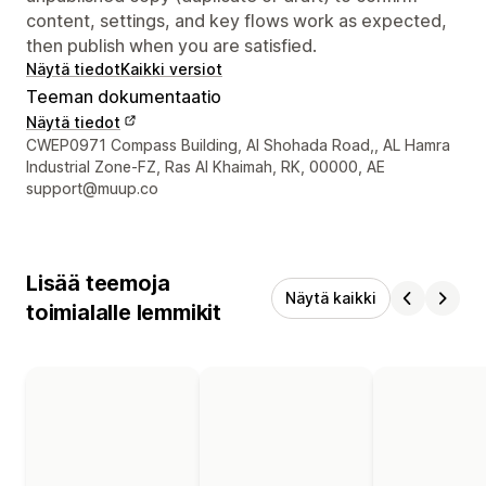
content, settings, and key flows work as expected,
then publish when you are satisfied.
Näytä tiedot
Kaikki versiot
Teeman dokumentaatio
Näytä tiedot
Suunnittelijan yhteystiedot
CWEP0971 Compass Building, Al Shohada Road,, AL Hamra
Industrial Zone-FZ, Ras Al Khaimah, RK, 00000, AE
support@muup.co
Lisää teemoja
Näytä kaikki
toimialalle lemmikit