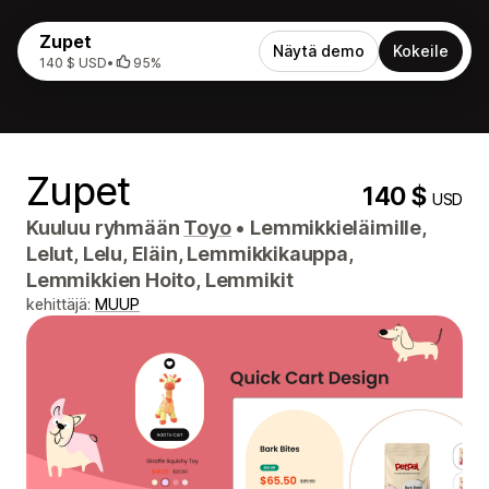
Zupet
Näytä demo
Kokeile
140 $ USD
•
95%
Zupet
140 $
USD
Kuuluu ryhmään
Toyo
•
Lemmikkieläimille,
Lelut, Lelu, Eläin, Lemmikkikauppa,
Lemmikkien Hoito, Lemmikit
kehittäjä:
MUUP