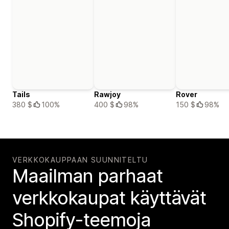
Tails
Rawjoy
Rover
380 $
100%
400 $
98%
150 $
98%
VERKKOKAUPPAAN SUUNNITELTU
Maailman parhaat
verkko­kaupat käyttävät
Shopify-teemoja