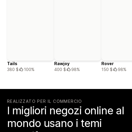
Tails
Rawjoy
Rover
380 $
100%
400 $
98%
150 $
98%
REALIZZATO PER IL COMMERCIO
I migliori negozi online al
mondo usano i temi