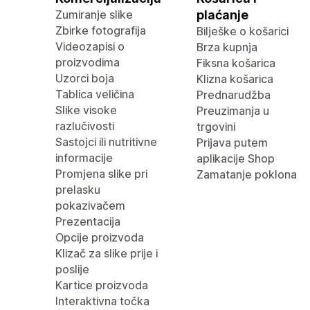
Zumiranje slike
plaćanje
Zbirke fotografija
Bilješke o košarici
Videozapisi o
Brza kupnja
proizvodima
Fiksna košarica
Uzorci boja
Klizna košarica
Tablica veličina
Prednarudžba
Slike visoke
Preuzimanja u
razlučivosti
trgovini
Sastojci ili nutritivne
Prijava putem
informacije
aplikacije Shop
Promjena slike pri
Zamatanje poklona
prelasku
pokazivačem
Prezentacija
Opcije proizvoda
Klizač za slike prije i
poslije
Kartice proizvoda
Interaktivna točka