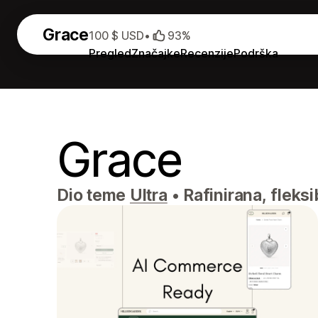
Grace
100 $ USD
•
93%
Pregled
Značajke
Recenzije
Podrška
Grace
Dio teme
Ultra
•
Rafinirana, fleksi