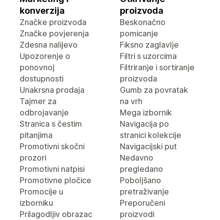
konverzija
proizvoda
Značke proizvoda
Beskonačno
Značke povjerenja
pomicanje
Zdesna nalijevo
Fiksno zaglavlje
Upozorenje o
Filtri s uzorcima
ponovnoj
Filtriranje i sortiranje
dostupnosti
proizvoda
Unakrsna prodaja
Gumb za povratak
Tajmer za
na vrh
odbrojavanje
Mega izbornik
Stranica s čestim
Navigacija po
pitanjima
stranici kolekcije
Promotivni skočni
Navigacijski put
prozori
Nedavno
Promotivni natpisi
pregledano
Promotivne pločice
Poboljšano
Promocije u
pretraživanje
izborniku
Preporučeni
Prilagodljiv obrazac
proizvodi