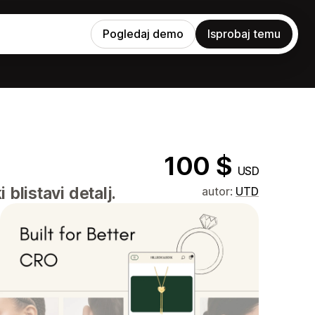
Pogledaj demo
Isprobaj temu
100 $
USD
blistavi detalj.
autor:
UTD