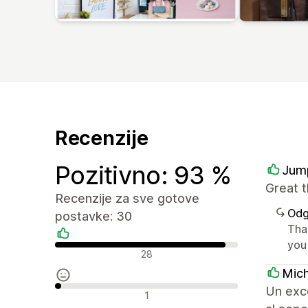
Recenzije
Pozitivno: 93 %
Jum
Great 
Recenzije za sve gotove
Odg
postavke: 30
Tha
you
Pozitivne recenzije
28
Mich
Un exce
Neutralne recenzije
1