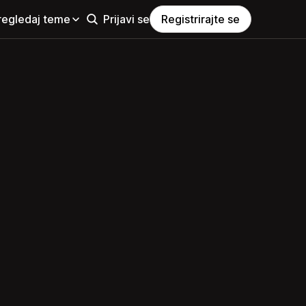
regledaj teme
Prijavi se
Registrirajte se