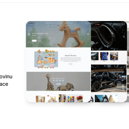
ovinu
race