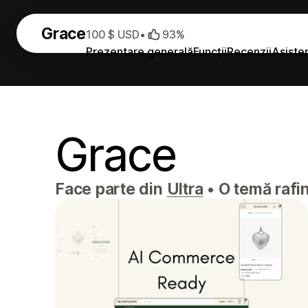
Grace
100 $ USD
•
93%
Prezentare generală
Funcții
Recenzii
Asiste
Grace
Face parte din
Ultra
•
O temă rafina