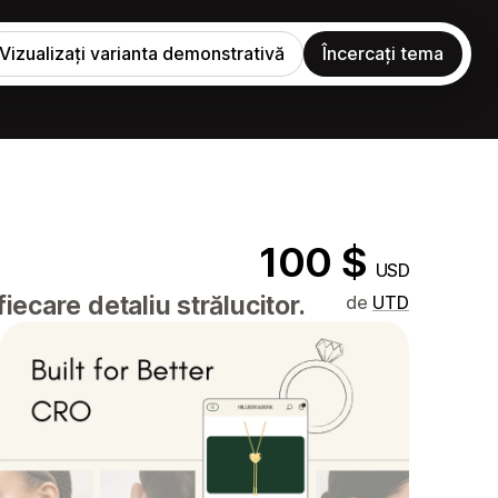
Vizualizați varianta demonstrativă
Încercați tema
100 $
USD
iecare detaliu strălucitor.
de
UTD