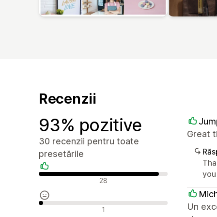
Recenzii
93% pozitive
Jum
Great 
30 recenzii pentru toate
Răs
presetările
Tha
you
Recenzii pozitive
28
Mich
Un exce
Recenzii neutre
1