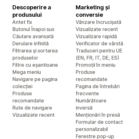
Descoperire a
Marketing și
produsului
conversie
Antet fix
Vânzare încrucișată
Butonul Înapoi sus
Vizualizate recent
Căutare avansată
Vizualizare rapidă
Derulare infinită
Verificator de vârstă
Filtrarea și sortarea
Traduceri pentru UE
produselor
(EN, FR, IT, DE, ES)
Filtre cu eșantioane
Promoții în meniu
Mega meniu
Produse
Navigare pe pagina
recomandate
colecției
Pagina de întrebări
Produse
frecvente
recomandate
Numărătoare
Rute de navigare
inversă
Vizualizate recent
Menționări în presă
Formular de contact
personalizabil
Ferestre pop-up