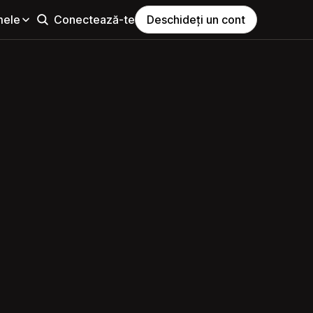
mele
Conectează-te
Deschideți un cont