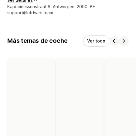
Ver detalles
Detalles de contacto del diseñador
Kapucinessenstraat 6, Antwerpen, 2000, BE
support@utdweb.team
Más temas de coche
Ver todo