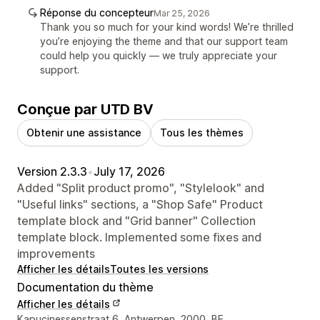
Réponse du concepteur
Mar 25, 2026
Thank you so much for your kind words! We’re thrilled
you’re enjoying the theme and that our support team
could help you quickly — we truly appreciate your
support.
Conçue par UTD BV
Obtenir une assistance
Tous les thèmes
Version 2.3.3
•
July 17, 2026
Added "Split product promo", "Stylelook" and
"Useful links" sections, a "Shop Safe" Product
template block and "Grid banner" Collection
template block. Implemented some fixes and
improvements
Afficher les détails
Toutes les versions
Documentation du thème
Afficher les détails
Coordonnées du concepteur
Kapucinessenstraat 6, Antwerpen, 2000, BE