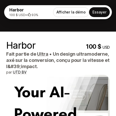
Harbor
Afficher la démo
Essayer
100 $ USD
•
93%
Harbor
100 $
USD
Fait partie de
Ultra
•
Un design ultramoderne,
axé sur la conversion, conçu pour la vitesse et
l&#39;impact.
par
UTD BV