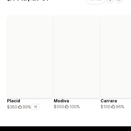
Placid
Modiva
Carrara
$350
100%
$100
96%
$360
99%
नई