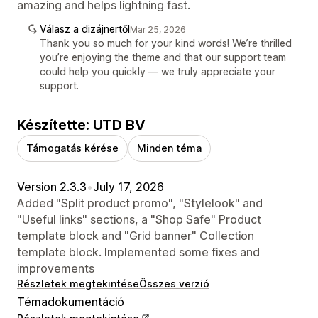
amazing and helps lightning fast.
Válasz a dizájnertől
Mar 25, 2026
Thank you so much for your kind words! We’re thrilled
you’re enjoying the theme and that our support team
could help you quickly — we truly appreciate your
support.
Készítette: UTD BV
Támogatás kérése
Minden téma
Version 2.3.3
•
July 17, 2026
Added "Split product promo", "Stylelook" and
"Useful links" sections, a "Shop Safe" Product
template block and "Grid banner" Collection
template block. Implemented some fixes and
improvements
Részletek megtekintése
Összes verzió
Témadokumentáció