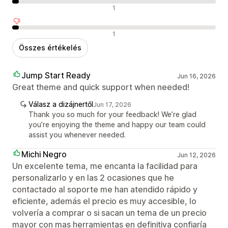
Semleges értékelések
1
Negatív értékelések
1
Összes értékelés
Jump Start Ready
Jun 16, 2026
Great theme and quick support when needed!
Válasz a dizájnertől
Jun 17, 2026
Thank you so much for your feedback! We’re glad
you’re enjoying the theme and happy our team could
assist you whenever needed.
Michi Negro
Jun 12, 2026
Un excelente tema, me encanta la facilidad para
personalizarlo y en las 2 ocasiones que he
contactado al soporte me han atendido rápido y
eficiente, además el precio es muy accesible, lo
volvería a comprar o si sacan un tema de un precio
mayor con mas herramientas en definitiva confiaría