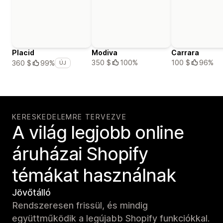
Placid
Modiva
Carrara
350 $
100%
100 $
96%
360 $
99%
ÚJ
KERESKEDELEMRE TERVEZVE
A világ legjobb online
áruházai Shopify
témákat használnak
Jövőtálló
Rendszeresen frissül, és mindig
együttműködik a legújabb Shopify funkciókkal.