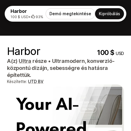
Harbor
Demó megtekintése
Kipróbálás
100 $ USD
•
93%
Harbor
100 $
USD
A(z)
Ultra
része
•
Ultramodern, konverzió-
központú dizájn, sebességre és hatásra
építettük.
Készítette:
UTD BV