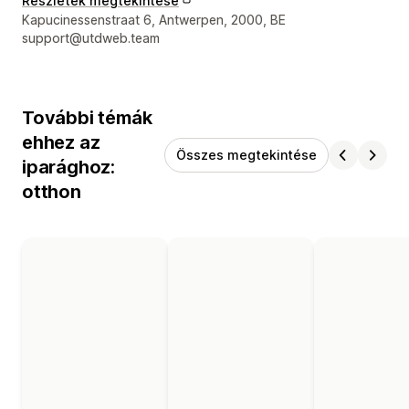
Részletek megtekintése
Dizájner kapcsolattartási adatai
Kapucinessenstraat 6, Antwerpen, 2000, BE
support@utdweb.team
További témák
ehhez az
Összes megtekintése
iparághoz:
otthon