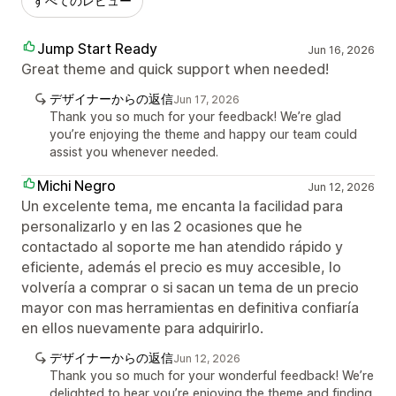
すべてのレビュー
Jump Start Ready
Jun 16, 2026
Great theme and quick support when needed!
デザイナーからの返信
Jun 17, 2026
Thank you so much for your feedback! We’re glad
you’re enjoying the theme and happy our team could
assist you whenever needed.
Michi Negro
Jun 12, 2026
Un excelente tema, me encanta la facilidad para
personalizarlo y en las 2 ocasiones que he
contactado al soporte me han atendido rápido y
eficiente, además el precio es muy accesible, lo
volvería a comprar o si sacan un tema de un precio
mayor con mas herramientas en definitiva confiaría
en ellos nuevamente para adquirirlo.
デザイナーからの返信
Jun 12, 2026
Thank you so much for your wonderful feedback! We’re
delighted to hear you’re enjoying the theme and finding