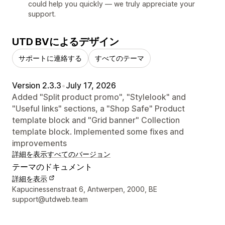
could help you quickly — we truly appreciate your
support.
UTD BVによるデザイン
サポートに連絡する
すべてのテーマ
Version 2.3.3
•
July 17, 2026
Added "Split product promo", "Stylelook" and
"Useful links" sections, a "Shop Safe" Product
template block and "Grid banner" Collection
template block. Implemented some fixes and
improvements
詳細を表示
すべてのバージョン
テーマのドキュメント
詳細を表示
デザイナーの連絡先情報
Kapucinessenstraat 6, Antwerpen, 2000, BE
support@utdweb.team