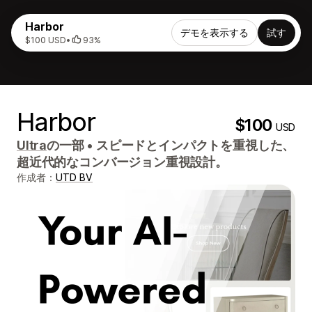
Harbor
デモを表示する
試す
$100 USD
•
93%
Harbor
$100
USD
Ultra
の一部
•
スピードとインパクトを重視した、
超近代的なコンバージョン重視設計。
作成者：
UTD BV