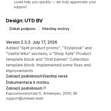
could help you quickly — we truly appreciate your
support.
Design: UTD BV
Získat podporu
Všechny motivy
Version 2.3.3
•
July 17, 2026
Added "Split product promo", "Stylelook" and
"Useful links" sections, a "Shop Safe" Product
template block and "Grid banner" Collection
template block. Implemented some fixes and
improvements
Zobrazit podrobnosti
Všechny verze
Dokumentace k motivu
Zobrazit podrobnosti
Kontaktní údaje designéra
Kapucinessenstraat 6, Antwerpen, 2000, BE
support@utdweb.team