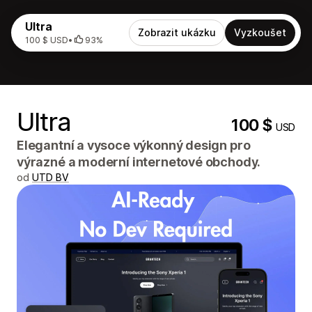
Ultra
Zobrazit ukázku
Vyzkoušet
100 $ USD
•
93%
Ultra
100 $
USD
Elegantní a vysoce výkonný design pro
výrazné a moderní internetové obchody.
od
UTD BV