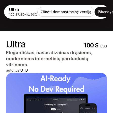
Ultra
Žiūrėti demonstracinę versiją
Išbandyt
100 $ USD
•
93%
Ultra
100 $
USD
Elegantiškas, našus dizainas drąsiems,
moderniems internetinių parduotuvių
vitrinoms.
autorius
UTD