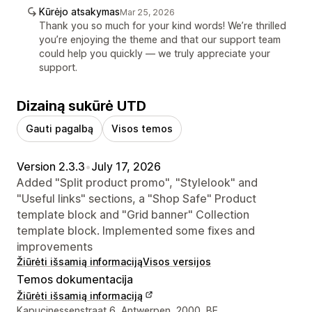
Kūrėjo atsakymas
Mar 25, 2026
Thank you so much for your kind words! We’re thrilled
you’re enjoying the theme and that our support team
could help you quickly — we truly appreciate your
support.
Dizainą sukūrė UTD
Gauti pagalbą
Visos temos
Version 2.3.3
•
July 17, 2026
Added "Split product promo", "Stylelook" and
"Useful links" sections, a "Shop Safe" Product
template block and "Grid banner" Collection
template block. Implemented some fixes and
improvements
Žiūrėti išsamią informaciją
Visos versijos
Temos dokumentacija
Žiūrėti išsamią informaciją
Kūrėjo kontaktiniai duomenys
Kapucinessenstraat 6, Antwerpen, 2000, BE