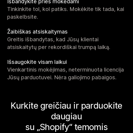
Išbandykite prieš mokėdami
Tinkinkite tol, kol patiks. Mokėkite tik tada, kai
paskelbsite.
Žaibiškas atsiskaitymas
Greitis išbandytas, kad Jūsų klientai
atsiskaitytų per rekordiškai trumpą laiką.
Išsaugokite visam laikui
Vienkartinis mokėjimas, neterminuota licencija
Jūsų parduotuvei. Nėra galiojimo pabaigos.
Kurkite greičiau ir parduokite
daugiau
su „Shopify“ temomis