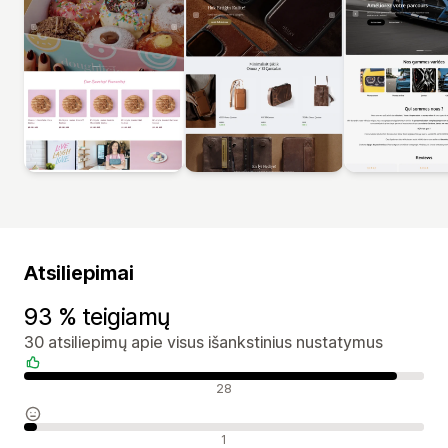
Atsiliepimai
93 % teigiamų
30 atsiliepimų apie visus išankstinius nustatymus
Teigiami atsiliepimai
28
Neutralūs atsiliepimai
1