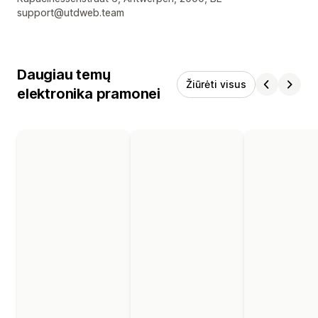
support@utdweb.team
Daugiau temų
Žiūrėti visus
elektronika pramonei