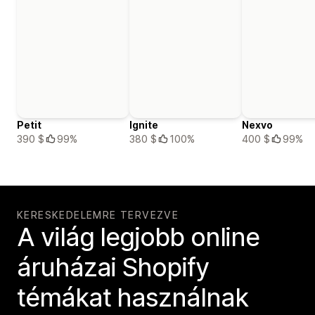
Petit
Ignite
Nexvo
390 $
99%
380 $
100%
400 $
99%
KERESKEDELEMRE TERVEZVE
A világ legjobb online
áruházai Shopify
témákat használnak