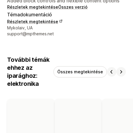
Added block controls and flexible content options
Részletek megtekintése
Összes verzió
Témadokumentáció
Részletek megtekintése
Dizájner kapcsolattartási adatai
Mykolaiv, UA
support@mpthemes.net
További témák
ehhez az
Összes megtekintése
iparághoz:
elektronika