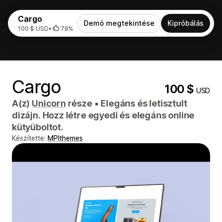
Cargo
Demó megtekintése
Kipróbálás
100 $ USD
•
78%
Cargo
100 $
USD
A(z)
Unicorn
része
•
Elegáns és letisztult
dizájn. Hozz létre egyedi és elegáns online
kütyüboltot.
Készítette:
MPIthemes