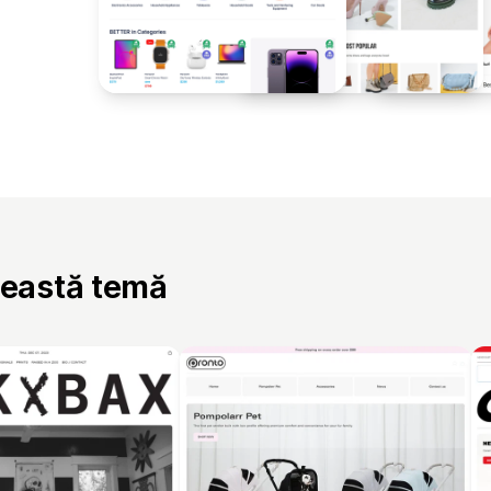
ceastă temă