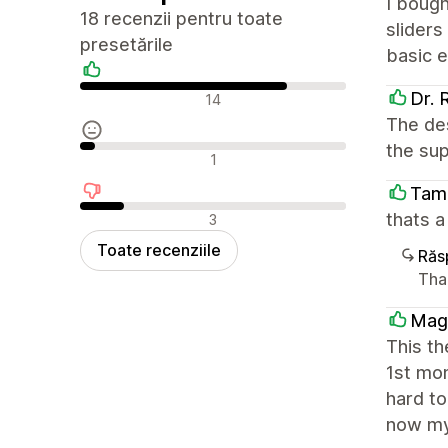
I bough
18 recenzii pentru toate
sliders
presetările
basic e
Recenzii pozitive
Dr. 
14
The des
the sup
Recenzii neutre
1
Tam
Recenzii negative
thats 
3
Toate recenziile
Răs
Tha
Mag
This t
1st mo
hard to
now my