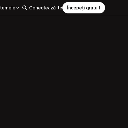
i temele
Conectează-te
Începeți gratuit