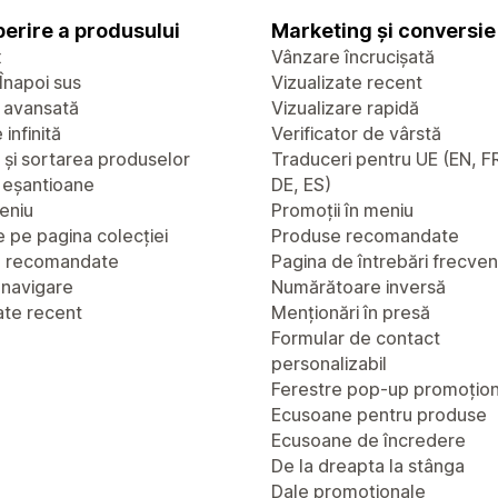
erire a produsului
Marketing și conversie
x
Vânzare încrucișată
Înapoi sus
Vizualizate recent
 avansată
Vizualizare rapidă
infinită
Verificator de vârstă
a și sortarea produselor
Traduceri pentru UE (EN, FR
u eșantioane
DE, ES)
eniu
Promoții în meniu
 pe pagina colecției
Produse recomandate
e recomandate
Pagina de întrebări frecve
 navigare
Numărătoare inversă
ate recent
Menționări în presă
Formular de contact
personalizabil
Ferestre pop-up promoțio
Ecusoane pentru produse
Ecusoane de încredere
De la dreapta la stânga
Dale promoționale