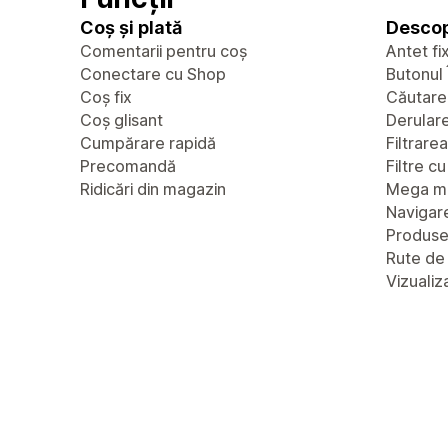
Coș și plată
Descop
Comentarii pentru coș
Antet fi
Conectare cu Shop
Butonul 
Coș fix
Căutare
Coș glisant
Derulare 
Cumpărare rapidă
Filtrare
Precomandă
Filtre c
Ridicări din magazin
Mega m
Navigare
Produs
Rute de
Vizualiz