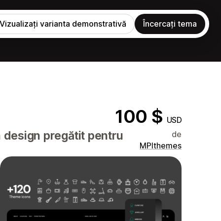
Vizualizați varianta demonstrativă
Încercați tema
100 $
USD
 design pregătit pentru
de
MPIthemes