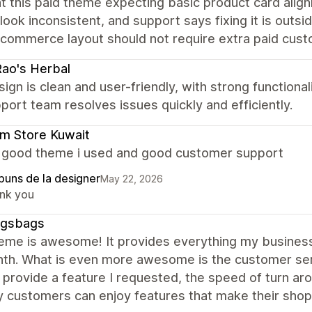
t this paid theme expecting basic product card alig
 look inconsistent, and support says fixing it is out
commerce layout should not require extra paid custo
Rao's Herbal
ign is clean and user-friendly, with strong functiona
port team resolves issues quickly and efficiently.
m Store Kuwait
a good theme i used and good customer support
puns de la designer
May 22, 2026
nk you
gsbags
heme is awesome! It provides everything my business
nth. What is even more awesome is the customer se
 provide a feature I requested, the speed of turn arou
 customers can enjoy features that make their shop