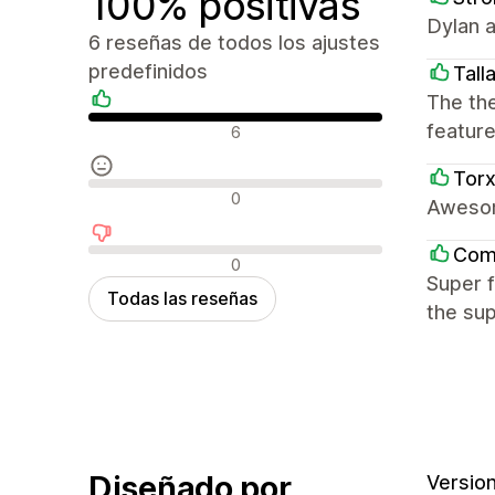
100% positivas
Dylan a
6 reseñas de todos los ajustes
predefinidos
Talla
The the
Reseñas positivas
feature
6
Tor
Reseñas neutras
0
Awesom
Com
Reseñas negativas
0
Super f
Todas las reseñas
the sup
Diseñado por
Version