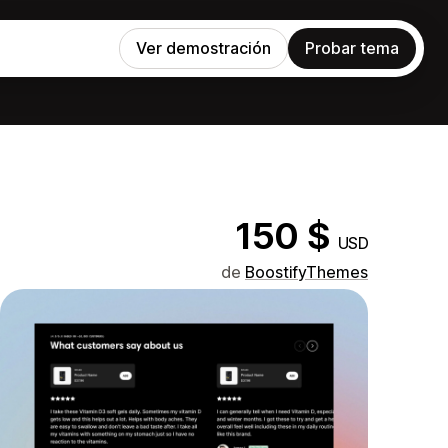
Ver demostración
Probar tema
150 $
USD
de
BoostifyThemes