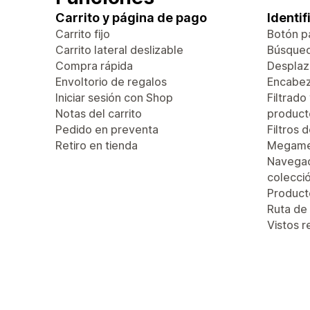
Carrito y página de pago
Identi
Carrito fijo
Botón pa
Carrito lateral deslizable
Búsque
Compra rápida
Desplaza
Envoltorio de regalos
Encabez
Iniciar sesión con Shop
Filtrado
Notas del carrito
product
Pedido en preventa
Filtros 
Retiro en tienda
Megam
Navegac
colecci
Produc
Ruta de
Vistos 