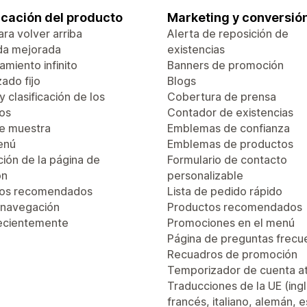
ficación del producto
Marketing y conversió
ra volver arriba
Alerta de reposición de
da mejorada
existencias
miento infinito
Banners de promoción
ado fijo
Blogs
 y clasificación de los
Cobertura de prensa
os
Contador de existencias
de muestra
Emblemas de confianza
enú
Emblemas de productos
ión de la página de
Formulario de contacto
ón
personalizable
tos recomendados
Lista de pedido rápido
 navegación
Productos recomendados
recientemente
Promociones en el menú
Página de preguntas frecu
Recuadros de promoción
Temporizador de cuenta a
Traducciones de la UE (ingl
francés, italiano, alemán, 