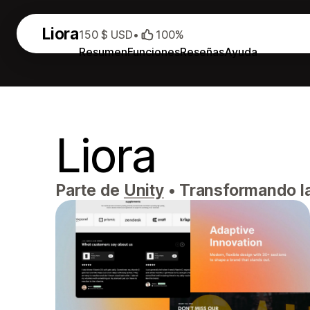
Liora
150 $ USD
•
100%
Resumen
Funciones
Reseñas
Ayuda
Liora
Parte de
Unity
•
Transformando la