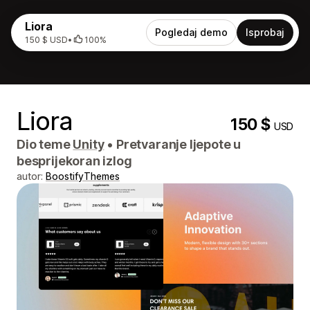
Liora
Pogledaj demo
Isprobaj
150 $ USD
•
100%
Liora
150 $
USD
Dio teme
Unity
•
Pretvaranje ljepote u
besprijekoran izlog
autor:
BoostifyThemes