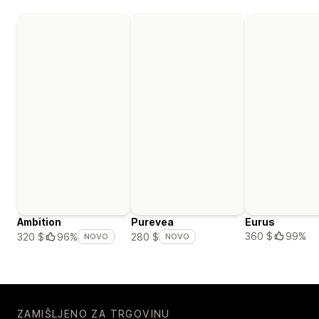
Ambition
Purevea
Eurus
360 $
99%
320 $
96%
280 $
NOVO
NOVO
ZAMIŠLJENO ZA TRGOVINU