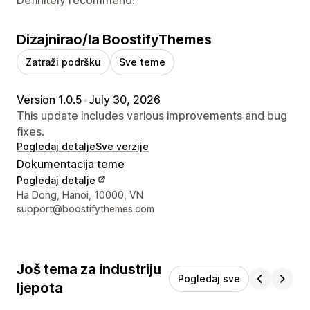
Dizajnirao/la BoostifyThemes
Zatraži podršku
Sve teme
Version 1.0.5
•
July 30, 2026
This update includes various improvements and bug
fixes.
Pogledaj detalje
Sve verzije
Dokumentacija teme
Pogledaj detalje
Podaci za kontakt dizajnera
Ha Dong, Hanoi, 10000, VN
support@boostifythemes.com
Još tema za industriju
Pogledaj sve
ljepota