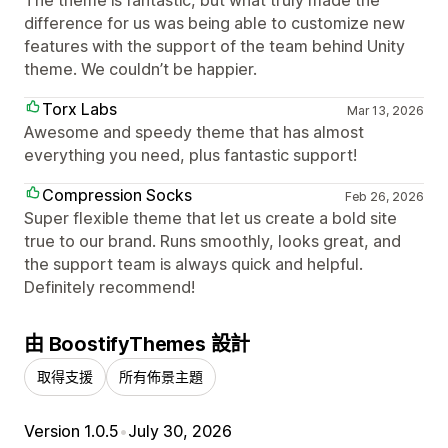
difference for us was being able to customize new
features with the support of the team behind Unity
theme. We couldn’t be happier.
Torx Labs
Mar 13, 2026
Awesome and speedy theme that has almost
everything you need, plus fantastic support!
Compression Socks
Feb 26, 2026
Super flexible theme that let us create a bold site
true to our brand. Runs smoothly, looks great, and
the support team is always quick and helpful.
Definitely recommend!
由 BoostifyThemes 設計
取得支援
所有佈景主題
Version 1.0.5
•
July 30, 2026