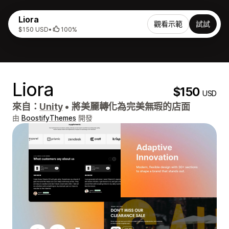
Liora
觀看示範
試試
$150 USD
•
100%
Liora
$150
USD
來自：
Unity
•
將美麗轉化為完美無瑕的店面
由
BoostifyThemes
開發