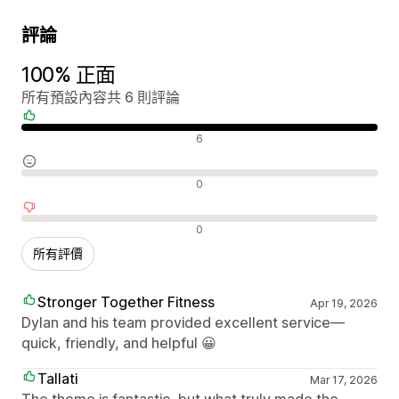
評論
100% 正面
所有預設內容共 6 則評論
正面評論
6
中立評論
0
負面評論
0
所有評價
Stronger Together Fitness
Apr 19, 2026
Dylan and his team provided excellent service—
quick, friendly, and helpful 😀
Tallati
Mar 17, 2026
The theme is fantastic, but what truly made the