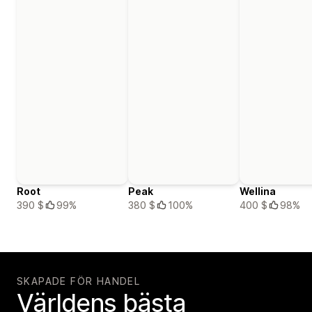
Root
Peak
Wellina
390 $
99%
380 $
100%
400 $
98%
SKAPADE FÖR HANDEL
Världens bästa