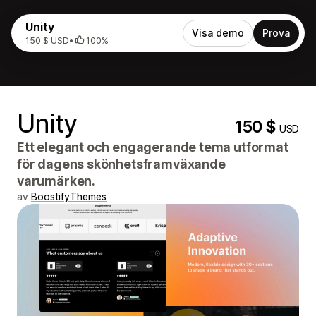
Unity
Visa demo
Prova
150 $ USD
•
100%
Unity
150 $
USD
Ett elegant och engagerande tema utformat
för dagens skönhetsframväxande
varumärken.
av
BoostifyThemes