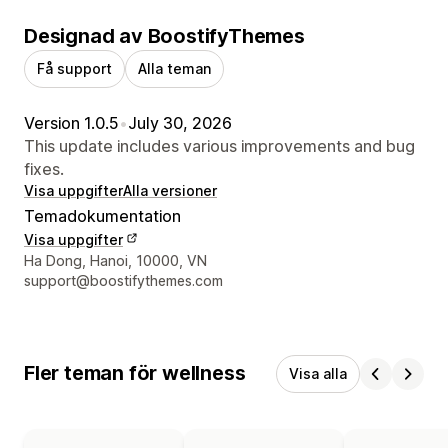
Designad av BoostifyThemes
Få support
Alla teman
Version 1.0.5
•
July 30, 2026
This update includes various improvements and bug
fixes.
Visa uppgifter
Alla versioner
Temadokumentation
Visa uppgifter
Designerns kontaktuppgifter
Ha Dong, Hanoi, 10000, VN
support@boostifythemes.com
Fler teman för wellness
Visa alla