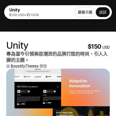
Unity
觀看示範
試試
$150 USD
•
100%
Unity
$150
USD
專為當今引領美妝潮流的品牌打造的時尚、引人入
勝的主題。
由
BoostifyThemes
開發