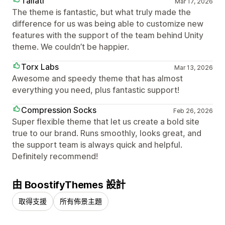
Tallati
Mar 17, 2026
The theme is fantastic, but what truly made the
difference for us was being able to customize new
features with the support of the team behind Unity
theme. We couldn’t be happier.
Torx Labs
Mar 13, 2026
Awesome and speedy theme that has almost
everything you need, plus fantastic support!
Compression Socks
Feb 26, 2026
Super flexible theme that let us create a bold site
true to our brand. Runs smoothly, looks great, and
the support team is always quick and helpful.
Definitely recommend!
由 BoostifyThemes 設計
取得支援
所有佈景主題