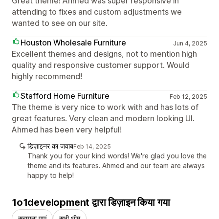
Great theme! Ahmed was super responsive in
attending to fixes and custom adjustments we
wanted to see on our site.
Houston Wholesale Furniture
Jun 4, 2025
Excellent themes and designs, not to mention high
quality and responsive customer support. Would
highly recommend!
Stafford Home Furniture
Feb 12, 2025
The theme is very nice to work with and has lots of
great features. Very clean and modern looking UI.
Ahmed has been very helpful!
डिज़ाइनर का जवाब
Feb 14, 2025
Thank you for your kind words! We're glad you love the
theme and its features. Ahmed and our team are always
happy to help!
1o1development द्वारा डिज़ाइन किया गया
सहायता पाएं
सभी थीम