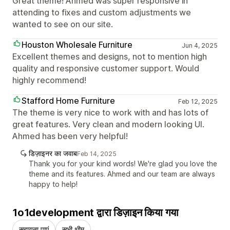
Great theme! Ahmed was super responsive in
attending to fixes and custom adjustments we
wanted to see on our site.
Houston Wholesale Furniture
Jun 4, 2025
Excellent themes and designs, not to mention high
quality and responsive customer support. Would
highly recommend!
Stafford Home Furniture
Feb 12, 2025
The theme is very nice to work with and has lots of
great features. Very clean and modern looking UI.
Ahmed has been very helpful!
डिज़ाइनर का जवाब
Feb 14, 2025
Thank you for your kind words! We're glad you love the
theme and its features. Ahmed and our team are always
happy to help!
1o1development द्वारा डिज़ाइन किया गया
सहायता पाएं
सभी थीम