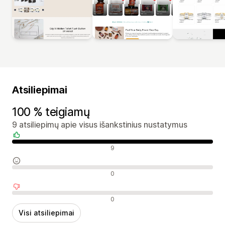
Atsiliepimai
100 % teigiamų
9 atsiliepimų apie visus išankstinius nustatymus
Teigiami atsiliepimai
9
Neutralūs atsiliepimai
0
Neigiami atsiliepimai
0
Visi atsiliepimai