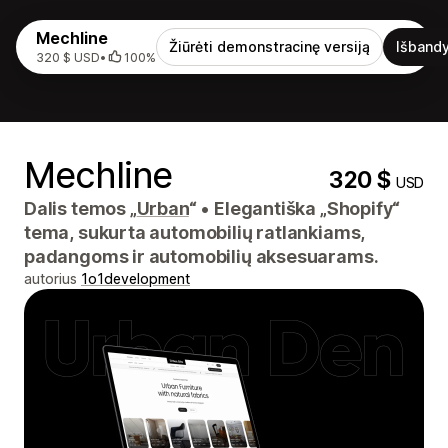
Mechline
Žiūrėti demonstracinę versiją
Išbandy
320 $ USD
•
100%
Mechline
320 $
USD
Dalis temos „
Urban
“
•
Elegantiška „Shopify“
tema, sukurta automobilių ratlankiams,
padangoms ir automobilių aksesuarams.
autorius
1o1development