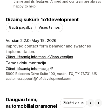
theme and its features. Ahmed and our team are always
happy to help!
Dizainą sukūrė 1o1development
Gauti pagalbą
Visos temos
Version 2.2.0
•
May 19, 2026
Improved contact form behavior and swatches
implementation.
Žiūrėti išsamią informaciją
Visos versijos
Temos dokumentacija
Žiūrėti išsamią informaciją
Kūrėjo kontaktiniai duomenys
5900 Balcones Drive Suite 100, Austin, TX, TX 78731, US
customer.support@1o1development.com
Daugiau temų
Žiūrėti visus
automobiliai pramonei