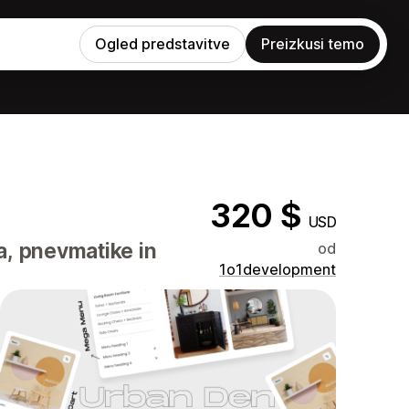
Ogled predstavitve
Preizkusi temo
320 $
USD
a, pnevmatike in
od
1o1development