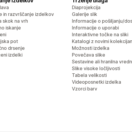
anje izdelkov
Trženje blaga
lava
Diaprojekcija
nje in razvrščanje izdelkov
Galerije slik
 skok na vrh
Informacije o pošiljanju/dos
no iskanje
Informacije o uporabi
eni
Interaktivne točke na sliki
jska pot
Katalogi z novimi kolekcija
no drsenje
Možnosti izdelka
eni izdelki
Povečava slike
Sestavine ali hranilna vred
Slike visoke ločljivosti
Tabela velikosti
Videoposnetki izdelka
Vzorci barv