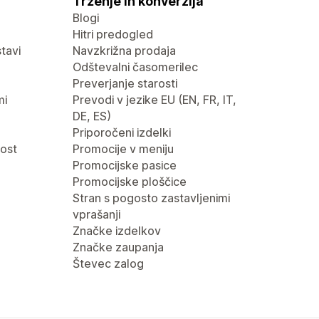
Trženje in konverzija
Blogi
Hitri predogled
tavi
Navzkrižna prodaja
Odštevalni časomerilec
Preverjanje starosti
mi
Prevodi v jezike EU (EN, FR, IT,
DE, ES)
Priporočeni izdelki
nost
Promocije v meniju
Promocijske pasice
Promocijske ploščice
Stran s pogosto zastavljenimi
vprašanji
Značke izdelkov
Značke zaupanja
Števec zalog