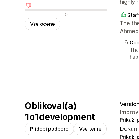
highly
Negativne ocene
0
Staf
The the
Vse ocene
Ahmed 
Odg
Tha
hap
Oblikoval(a)
Version
Improv
1o1development
Prikaži
Dokume
Pridobi podporo
Vse teme
Prikaži