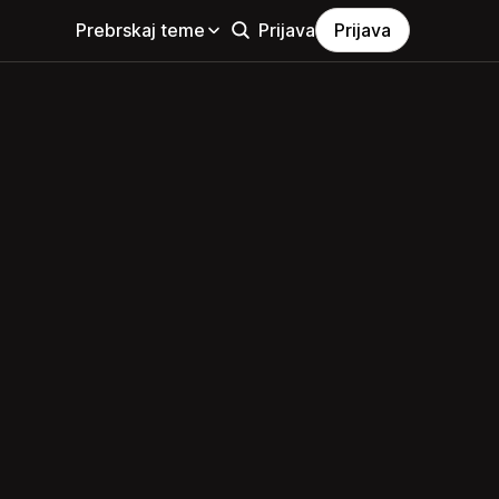
Prebrskaj teme
Prijava
Prijava