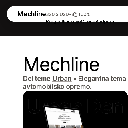
Mechline
320 $ USD
•
100%
Pregled
Funkcije
Ocene
Podpora
Mechline
Del teme
Urban
•
Elegantna tema S
avtomobilsko opremo.