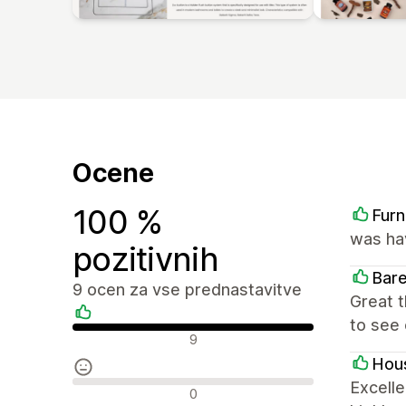
Ocene
100 %
Furn
was ha
pozitivnih
Bar
9 ocen za vse prednastavitve
Great 
to see 
Pozitivne ocene
9
Hous
Excelle
Nevtralne ocene
0