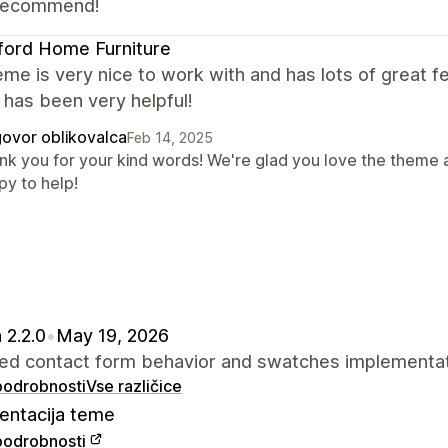
 recommend!
ford Home Furniture
me is very nice to work with and has lots of great f
has been very helpful!
ovor oblikovalca
Feb 14, 2025
nk you for your kind words! We're glad you love the theme 
py to help!
 2.2.0
•
May 19, 2026
ed contact form behavior and swatches implementat
 podrobnosti
Vse različice
ntacija teme
 podrobnosti