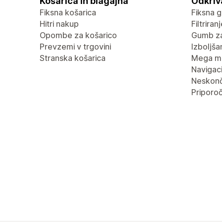
Košarica in blagajna
Odkriv
Fiksna košarica
Fiksna g
Hitri nakup
Filtrira
Opombe za košarico
Gumb za
Prevzemi v trgovini
Izboljša
Stranska košarica
Mega m
Navigaci
Neskonč
Priporoč