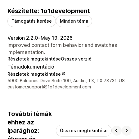
Készítette: 1o1development
Támogatás kérése
Minden téma
Version 2.2.0
•
May 19, 2026
Improved contact form behavior and swatches
implementation.
Részletek megtekintése
Összes verzió
Témadokumentáció
Részletek megtekintése
Dizájner kapcsolattartási adatai
5900 Balcones Drive Suite 100, Austin, TX, TX 78731, US
customer.support@1o1development.com
További témák
ehhez az
iparághoz:
Összes megtekintése
ékszer és