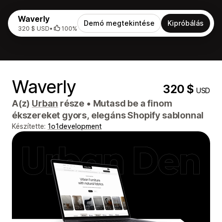
Waverly
Demó megtekintése
Kipróbálás
320 $ USD
•
100%
Waverly
320 $
USD
A(z)
Urban
része
•
Mutasd be a finom
ékszereket gyors, elegáns Shopify sablonnal
Készítette:
1o1development