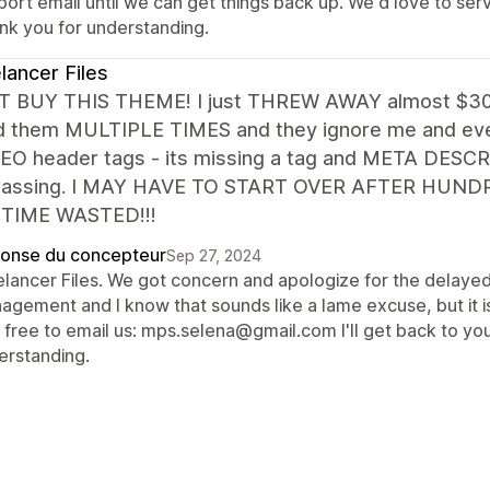
port email until we can get things back up. We'd love to se
nk you for understanding.
lancer Files
 BUY THIS THEME! I just THREW AWAY almost $300.
d them MULTIPLE TIMES and they ignore me and eve
SEO header tags - its missing a tag and META DESCR
rassing. I MAY HAVE TO START OVER AFTER HUND
TIME WASTED!!!
onse du concepteur
Sep 27, 2024
elancer Files. We got concern and apologize for the delaye
gement and I know that sounds like a lame excuse, but it is t
 free to email us: mps.selena@gmail.com I'll get back to you
erstanding.