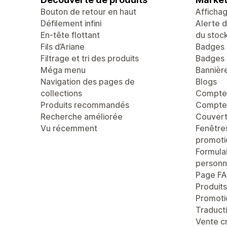
Bouton de retour en haut
Afficha
Défilement infini
Alerte 
En-tête flottant
du stoc
Fils d’Ariane
Badges 
Filtrage et tri des produits
Badges 
Méga menu
Bannièr
Navigation des pages de
Blogs
collections
Compte 
Produits recommandés
Compteu
Recherche améliorée
Couvert
Vu récemment
Fenêtre
promoti
Formula
personn
Page F
Produit
Promoti
Traducti
Vente c