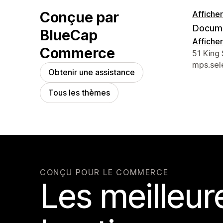
Conçue par
Afficher
Docume
BlueCap
Afficher
Commerce
Coordon
51 King 
mps.se
Obtenir une assistance
Tous les thèmes
CONÇU POUR LE COMMERCE
Les meilleur