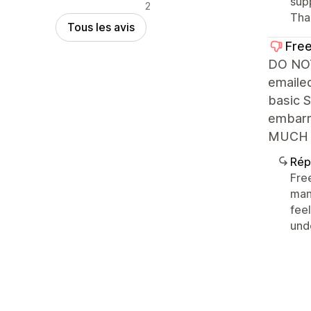
sup
Avis négatifs
2
Tha
Tous les avis
Free
DO NOT
emaile
basic 
embar
MUCH 
Rép
Fre
mana
feel
und