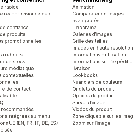
ge rapide
Animation
de réapprovisionnement
Comparateur d’images
k
avant/après
de confiance
Diaporama
de produits
Galeries d’images
es promotionnelles
Grille des tailles
Images en haute résolution
à rebours
Informations d’utilisation
r de stock
Informations sur l’expéditio
ure médiatique
livraison
s contextuelles
Lookbooks
onnelles
Nuanciers de couleurs
ire de contact
Onglets du produit
alisable
Options du produit
AQ
Survol d’image
s recommandés
Vidéos du produit
ons intégrées au menu
Zone cliquable sur les ima
ons UE (EN, FR, IT, DE, ES)
Zoom sur l’image
roisée