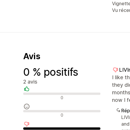
Vignett
Vu réc
Avis
0 % positifs
LIV
I like 
2 avis
they di
months 
Avis positifs
0
now I f
Rép
Avis neutres
0
LIV
and