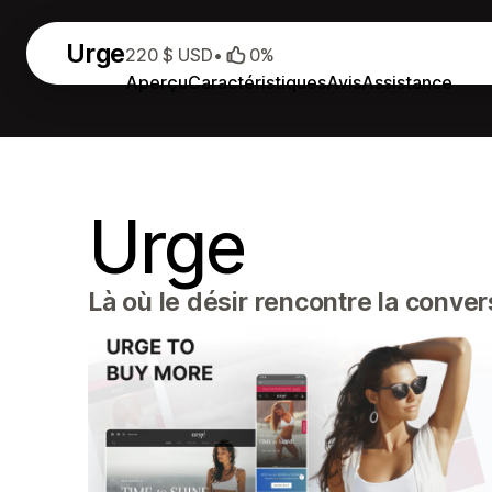
Urge
220 $ USD
•
0%
Aperçu
Caractéristiques
Avis
Assistance
Urge
Là où le désir rencontre la conver