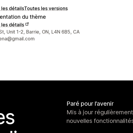
 les détails
Toutes les versions
ntation du thème
 les détails
nées du concepteur
St, Unit 1-2, Barrie, ON, L4N 6B5, CA
lena@gmail.com
Paré pour l’avenir
es
Mis à jour régulièrement
nouvelles fonctionnalité