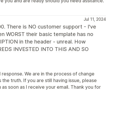
rve you and are ready should you need assitance.
Jul 11, 2024
 There is NO customer support - I've
n WORST their basic template has no
IPTION in the header - unreal. How
REDS INVESTED INTO THIS AND SO
d response. We are in the process of change
he truth. If you are still having issue, please
 as soon as I receive your email. Thank you for