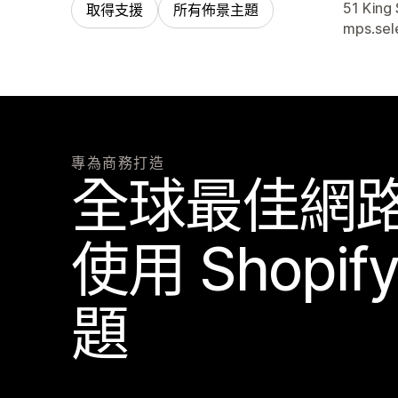
設計者
51 King 
取得支援
所有佈景主題
mps.se
專為商務打造
全球最佳網
使用 Shopi
題