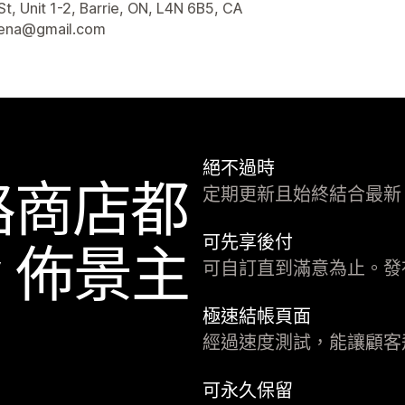
聯絡詳細資訊
St, Unit 1-2, Barrie, ON, L4N 6B5, CA
lena@gmail.com
絕不過時
路商店都
定期更新且始終結合最新 Sh
可先享後付
fy 佈景主
可自訂直到滿意為止。發
極速結帳頁面
經過速度測試，能讓顧客
可永久保留