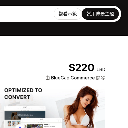
觀看示範
試用佈景主題
$220
USD
由
BlueCap Commerce
開發