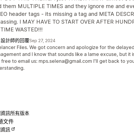
d them MULTIPLE TIMES and they ignore me and eve
SEO header tags - its missing a tag and META DESCR
rassing. I MAY HAVE TO START OVER AFTER HUND
TIME WASTED!!!
自設計師的回覆
Sep 27, 2024
elancer Files. We got concern and apologize for the delaye
gement and I know that sounds like a lame excuse, but it is t
 free to email us: mps.selena@gmail.com I'll get back to you
erstanding.
細資訊
所有版本
題文件
細資訊