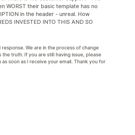
n WORST their basic template has no
IPTION in the header - unreal. How
REDS INVESTED INTO THIS AND SO
d response. We are in the process of change
he truth. If you are still having issue, please
 as soon as I receive your email. Thank you for