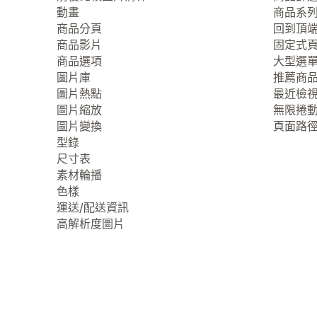
動畫
商品系
商品分頁
回到頂
商品影片
固定式
商品選項
大型選
圖片庫
推薦商
圖片熱點
最近檢
圖片縮放
無限捲
圖片變換
頁面路
型錄
尺寸表
素材輪播
色樣
運送/配送資訊
高解析度圖片