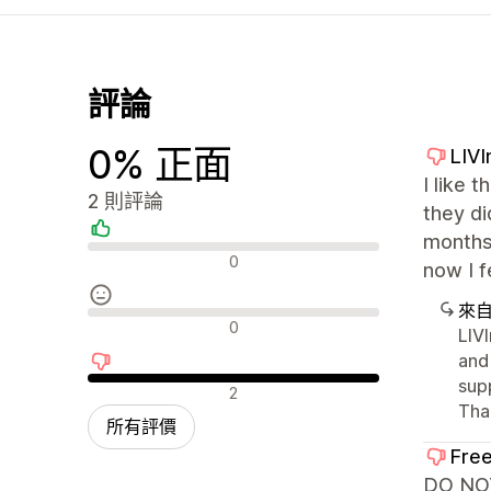
評論
0% 正面
LIV
I like 
2 則評論
they di
months 
正面評論
0
now I f
來
中立評論
0
LIV
and
sup
負面評論
2
Tha
所有評價
Free
DO NOT