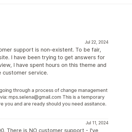
Jul 22, 2024
tomer support is non-existent. To be fair,
te. I have been trying to get answers for
view, I have spent hours on this theme and
le customer service.
e going through a process of change management
s via: mps.selena@gmail.com This is a temporary
rve you and are ready should you need assitance.
Jul 11, 2024
 There is NO customer support - I've