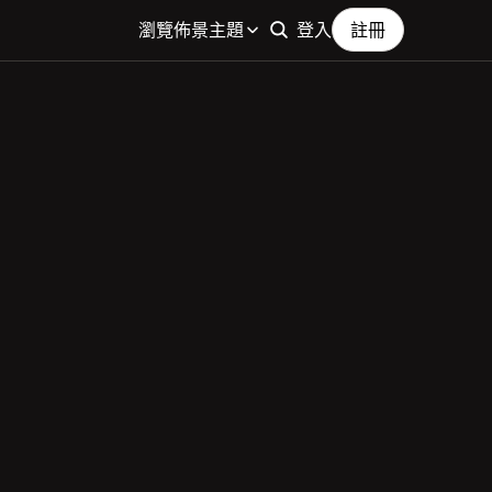
瀏覽佈景主題
登入
註冊