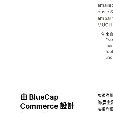
emaile
basic 
embar
MUCH 
來
Fre
mana
feel
und
由 BlueCap
檢視詳
佈景主
Commerce 設計
檢視詳