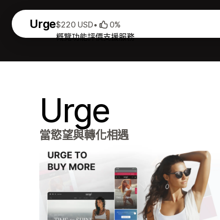
Urge
$220 USD
•
0%
概覽
功能
評價
支援服務
Urge
當慾望與轉化相遇