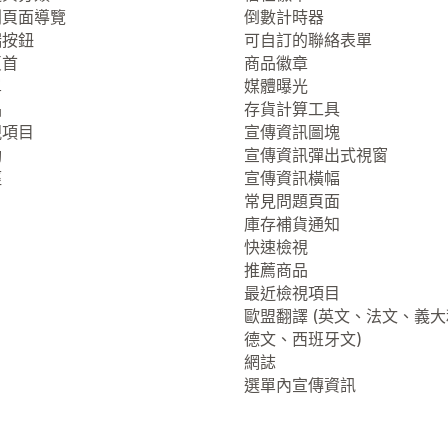
列頁面導覽
倒數計時器
端按鈕
可自訂的聯絡表單
頁首
商品徽章
單
媒體曝光
品
存貨計算工具
視項目
宣傳資訊圖塊
動
宣傳資訊彈出式視窗
徑
宣傳資訊橫幅
常見問題頁面
庫存補貨通知
快速檢視
推薦商品
最近檢視項目
歐盟翻譯 (英文、法文、義
德文、西班牙文)
網誌
選單內宣傳資訊