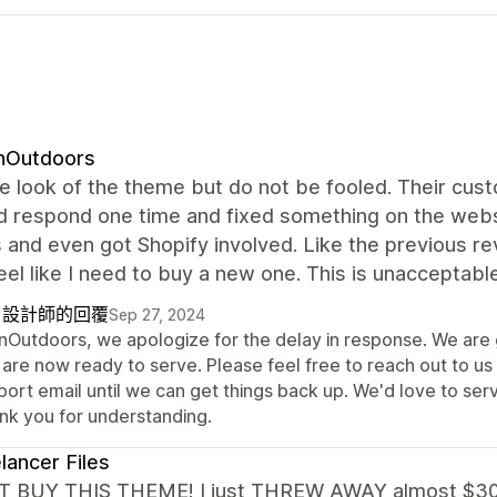
InOutdoors
the look of the theme but do not be fooled. Their cus
d respond one time and fixed something on the websi
and even got Shopify involved. Like the previous re
eel like I need to buy a new one. This is unacceptab
自設計師的回覆
Sep 27, 2024
InOutdoors, we apologize for the delay in response. We ar
 are now ready to serve. Please feel free to reach out to u
port email until we can get things back up. We'd love to se
nk you for understanding.
lancer Files
 BUY THIS THEME! I just THREW AWAY almost $300.