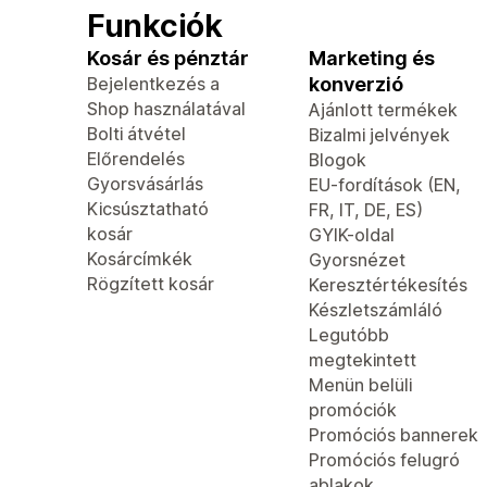
Funkciók
Kosár és pénztár
Marketing és
Bejelentkezés a
konverzió
Shop használatával
Ajánlott termékek
Bolti átvétel
Bizalmi jelvények
Előrendelés
Blogok
Gyorsvásárlás
EU-fordítások (EN,
Kicsúsztatható
FR, IT, DE, ES)
kosár
GYIK-oldal
Kosárcímkék
Gyorsnézet
Rögzített kosár
Keresztértékesítés
Készletszámláló
Legutóbb
megtekintett
Menün belüli
promóciók
Promóciós bannerek
Promóciós felugró
ablakok