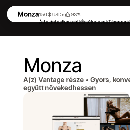
Monza
150 $ USD
•
93%
Áttekintés
Funkciók
Értékelések
Támogat
Monza
A(z)
Vantage
része
•
Gyors, konve
együtt növekedhessen