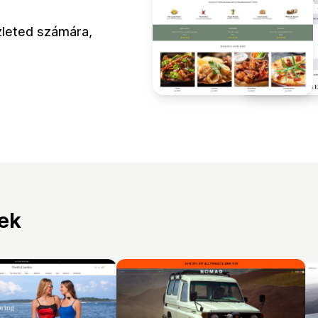
zleted számára,
tek