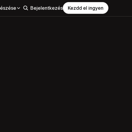
észése
Bejelentkezés
Kezdd el ingyen