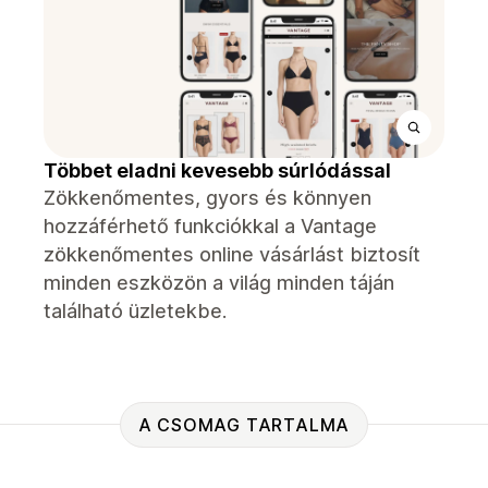
Többet eladni kevesebb súrlódással
Zökkenőmentes, gyors és könnyen
hozzáférhető funkciókkal a Vantage
zökkenőmentes online vásárlást biztosít
minden eszközön a világ minden táján
található üzletekbe.
A CSOMAG TARTALMA