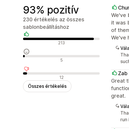
93% pozitív
Chu
We've b
230 értékelés az összes
it was 
sablonbeállításhoz
of them
We've h
Pozitív értékelések
213
Vála
Tha
Semleges értékelések
5
such
Zab
Negatív értékelések
12
Great t
Összes értékelés
functio
great.
Vála
Tha
run 