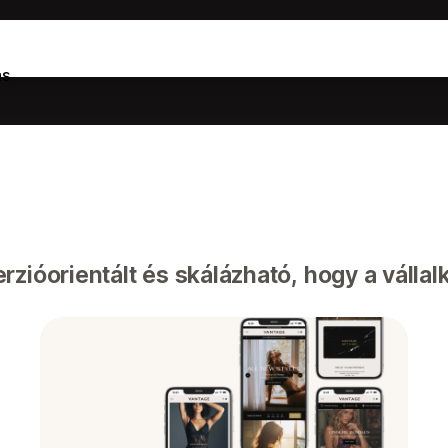
ás
rzióorientált és skálázható, hogy a válla