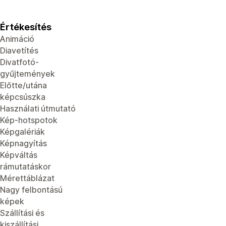
Értékesítés
Animáció
Diavetítés
Divatfotó-
gyűjtemények
Előtte/utána
képcsúszka
Használati útmutató
Kép-hotspotok
Képgalériák
Képnagyítás
Képváltás
rámutatáskor
Mérettáblázat
Nagy felbontású
képek
Szállítási és
kiszállítási