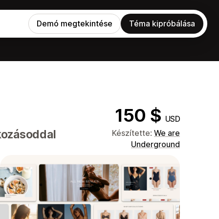
Demó megtekintése
Téma kipróbálása
150 $
USD
lkozásoddal
Készítette:
We are
Underground