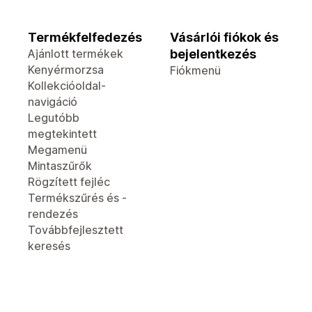
Termékfelfedezés
Vásárlói fiókok és
Ajánlott termékek
bejelentkezés
Kenyérmorzsa
Fiókmenü
Kollekcióoldal-
navigáció
Legutóbb
megtekintett
Megamenü
Mintaszűrők
Rögzített fejléc
Termékszűrés és -
rendezés
Továbbfejlesztett
keresés