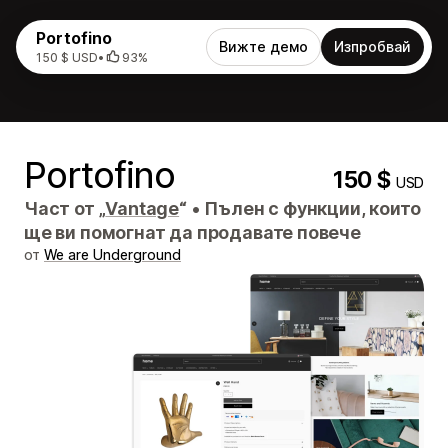
Portofino
Вижте демо
Изпробвай
150 $ USD
•
93%
Portofino
150 $
USD
Част от „
Vantage
“
•
Пълен с функции, които
ще ви помогнат да продавате повече
от
We are Underground