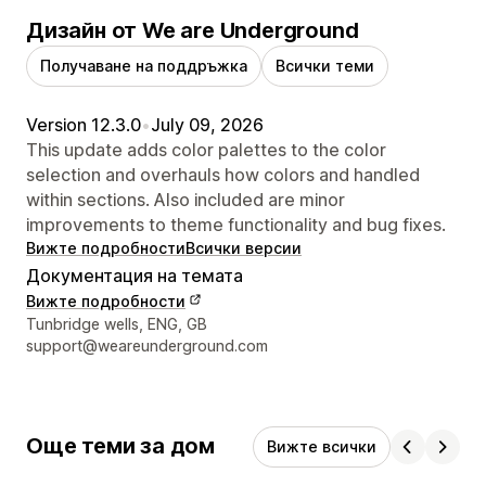
Дизайн от We are Underground
Получаване на поддръжка
Всички теми
Version 12.3.0
•
July 09, 2026
This update adds color palettes to the color
selection and overhauls how colors and handled
within sections. Also included are minor
improvements to theme functionality and bug fixes.
Вижте подробности
Всички версии
Документация на темата
Вижте подробности
Данни за връзка с дизайнера
Tunbridge wells, ENG, GB
support@weareunderground.com
Още теми за дом
Вижте всички