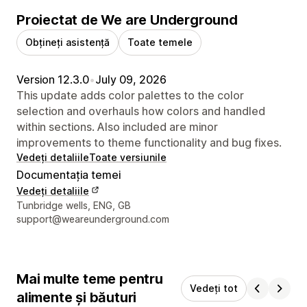
Proiectat de We are Underground
Obțineți asistență
Toate temele
Version 12.3.0
•
July 09, 2026
This update adds color palettes to the color
selection and overhauls how colors and handled
within sections. Also included are minor
improvements to theme functionality and bug fixes.
Vedeți detaliile
Toate versiunile
Documentația temei
Vedeți detaliile
Detaliile de contact ale designerului
Tunbridge wells, ENG, GB
support@weareunderground.com
Mai multe teme pentru
Vedeți tot
alimente și băuturi