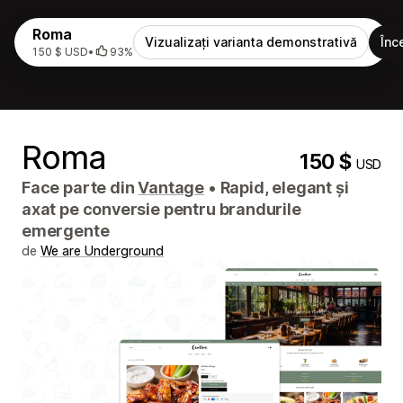
Roma
Vizualizați varianta demonstrativă
Înc
150 $ USD
•
93%
Roma
150 $
USD
Face parte din
Vantage
•
Rapid, elegant și
axat pe conversie pentru brandurile
emergente
de
We are Underground