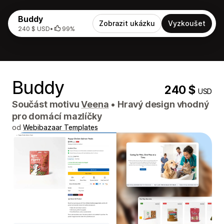
Buddy
Zobrazit ukázku
Vyzkoušet
240 $ USD
•
99%
Buddy
240 $
USD
Součást motivu
Veena
•
Hravý design vhodný
pro domácí mazlíčky
od
Webibazaar Templates