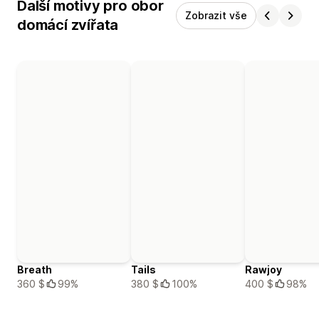
Další motivy pro obor
Zobrazit vše
domácí zvířata
Breath
Tails
Rawjoy
360 $
99%
380 $
100%
400 $
98%