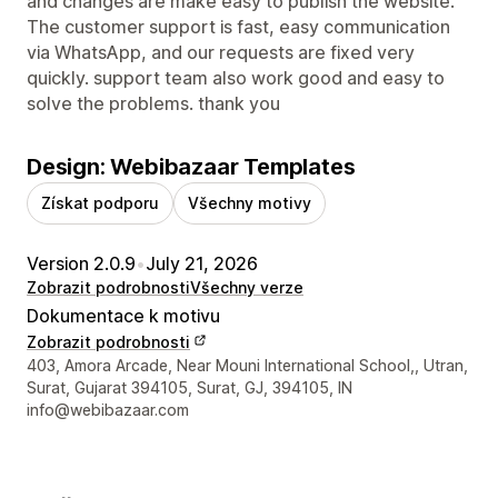
and changes are make easy to publish the website.
The customer support is fast, easy communication
via WhatsApp, and our requests are fixed very
quickly. support team also work good and easy to
solve the problems. thank you
Design: Webibazaar Templates
Získat podporu
Všechny motivy
Version 2.0.9
•
July 21, 2026
Zobrazit podrobnosti
Všechny verze
Dokumentace k motivu
Zobrazit podrobnosti
Kontaktní údaje designéra
403, Amora Arcade, Near Mouni International School,, Utran,
Surat, Gujarat 394105, Surat, GJ, 394105, IN
info@webibazaar.com