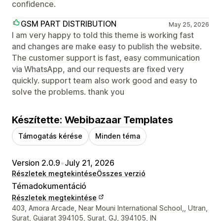
confidence.
GSM PART DISTRIBUTION
May 25, 2026
I am very happy to told this theme is working fast
and changes are make easy to publish the website.
The customer support is fast, easy communication
via WhatsApp, and our requests are fixed very
quickly. support team also work good and easy to
solve the problems. thank you
Készítette: Webibazaar Templates
Támogatás kérése
Minden téma
Version 2.0.9
•
July 21, 2026
Részletek megtekintése
Összes verzió
Témadokumentáció
Részletek megtekintése
Dizájner kapcsolattartási adatai
403, Amora Arcade, Near Mouni International School,, Utran,
Surat, Gujarat 394105, Surat, GJ, 394105, IN