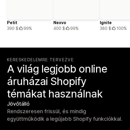
Petit
Nexvo
Ignite
390 $
99%
400 $
99%
380 $
100%
KERESKEDELEMRE TERVEZVE
A világ legjobb online
áruházai Shopify
témákat használnak
Jövőtálló
Rendszeresen frissül, és mindig
együttműködik a legújabb Shopify funkciókkal.