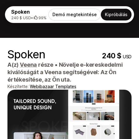
Spoken
Demó megtekintése
Kipróbálás
240 $ USD
•
99%
Spoken
240 $
USD
A(z)
Veena
része
•
Növelje e-kereskedelmi
kiválóságát a Veena segítségével: Az Ön
értékesítése, az Ön uta.
Készítette:
Webibazaar Templates