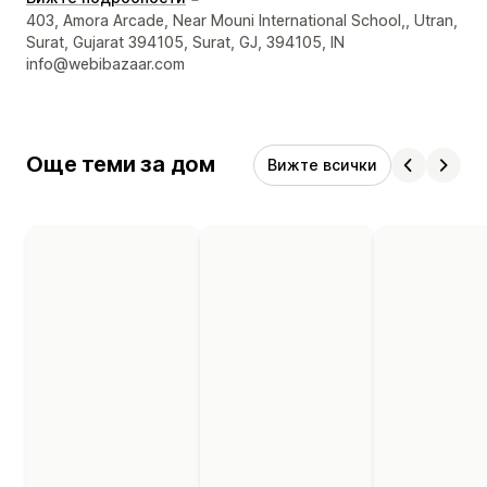
Данни за връзка с дизайнера
403, Amora Arcade, Near Mouni International School,, Utran,
Surat, Gujarat 394105, Surat, GJ, 394105, IN
info@webibazaar.com
Още теми за дом
Вижте всички