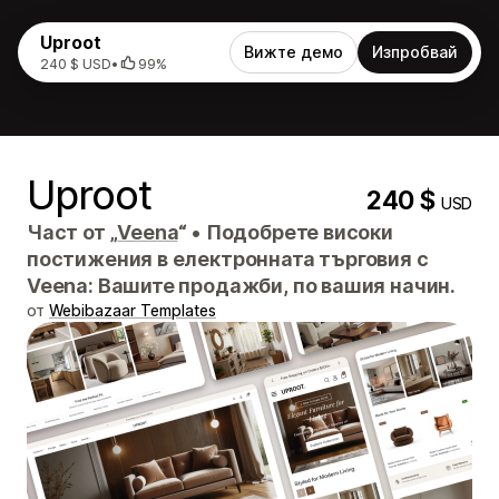
Uproot
Вижте демо
Изпробвай
240 $ USD
•
99%
Uproot
240 $
USD
Част от „
Veena
“
•
Подобрете високи
постижения в електронната търговия с
Veena: Вашите продажби, по вашия начин.
от
Webibazaar Templates