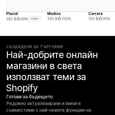
Placid
Modiva
Carrara
350 $
100%
100 $
96%
360 $
99%
НОВА
СЪЗДАДЕНИ ЗА ТЪРГОВИЯ
Най-добрите онлайн
магазини в света
използват теми за
Shopify
Готови за бъдещето
Редовно актуализирани и винаги
съвместими с най-новите функции на