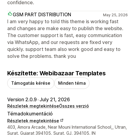
confidence.
GSM PART DISTRIBUTION
May 25, 2026
I am very happy to told this theme is working fast
and changes are make easy to publish the website.
The customer support is fast, easy communication
via WhatsApp, and our requests are fixed very
quickly. support team also work good and easy to
solve the problems. thank you
Készítette: Webibazaar Templates
Támogatás kérése
Minden téma
Version 2.0.9
•
July 21, 2026
Részletek megtekintése
Összes verzió
Témadokumentáció
Részletek megtekintése
Dizájner kapcsolattartási adatai
403, Amora Arcade, Near Mouni International School,, Utran,
Surat, Gujarat 394105, Surat, GJ, 394105, IN