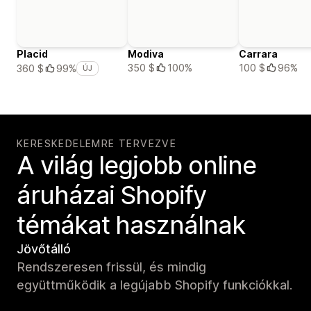
Placid
Modiva
Carrara
350 $
100%
100 $
96%
360 $
99%
ÚJ
KERESKEDELEMRE TERVEZVE
A világ legjobb online
áruházai Shopify
témákat használnak
Jövőtálló
Rendszeresen frissül, és mindig
együttműködik a legújabb Shopify funkciókkal.