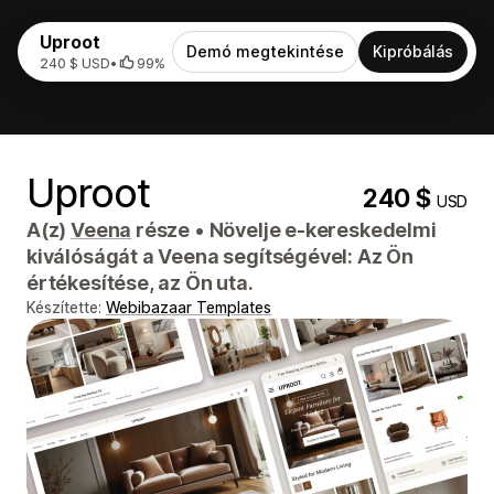
Uproot
Demó megtekintése
Kipróbálás
240 $ USD
•
99%
Uproot
240 $
USD
A(z)
Veena
része
•
Növelje e-kereskedelmi
kiválóságát a Veena segítségével: Az Ön
értékesítése, az Ön uta.
Készítette:
Webibazaar Templates