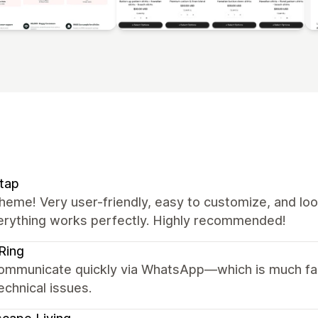
tap
heme! Very user-friendly, easy to customize, and lo
erything works perfectly. Highly recommended!
Ring
ommunicate quickly via WhatsApp—which is much fas
chnical issues.