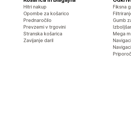
Hitri nakup
Fiksna g
Opombe za košarico
Filtrira
Prednaročilo
Gumb za
Prevzemi v trgovini
Izboljša
Stranska košarica
Mega m
Zavijanje daril
Navigaci
Navigaci
Priporoč