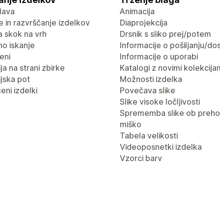
lava
Animacija
nje in razvrščanje izdelkov
Diaprojekcija
 skok na vrh
Drsnik s sliko prej/potem
no iskanje
Informacije o pošiljanju/dos
eni
Informacije o uporabi
ja na strani zbirke
Katalogi z novimi kolekcija
jska pot
Možnosti izdelka
eni izdelki
Povečava slike
Slike visoke ločljivosti
Sprememba slike ob preho
miško
Tabela velikosti
Videoposnetki izdelka
Vzorci barv