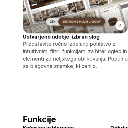
Ustvarjeno udobje, izbran slog
Predstavite ročno izdelano pohištvo z
intuitivnimi filtri, funkcijami za hiter ogled in
elementi zemeljskega oblikovanja. Popolno
za blagovne znamke, ki cenijo.
Funkcije
Košarica in blagajna
Odkriv