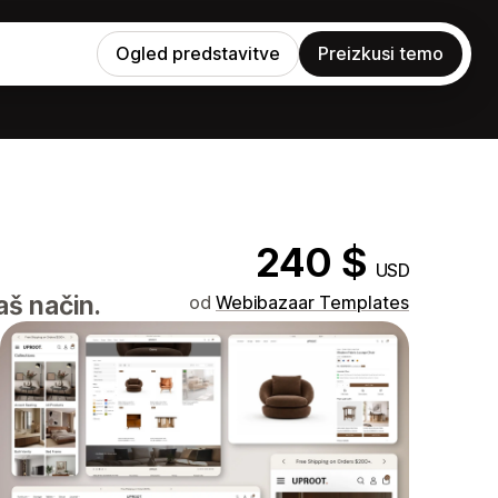
Ogled predstavitve
Preizkusi temo
240 $
USD
aš način.
od
Webibazaar Templates