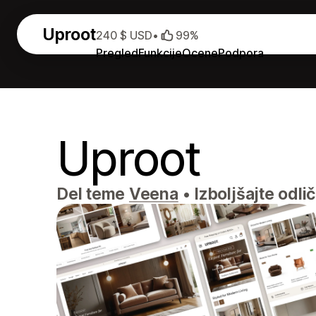
Uproot
240 $ USD
•
99%
Pregled
Funkcije
Ocene
Podpora
Uproot
Del teme
Veena
•
Izboljšajte odli