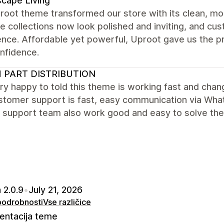
cape Living
root theme transformed our store with its clean, mo
re collections now look polished and inviting, and c
ence. Affordable yet powerful, Uproot gave us the p
nfidence.
 PART DISTRIBUTION
ry happy to told this theme is working fast and cha
stomer support is fast, easy communication via What
. support team also work good and easy to solve th
 2.0.9
•
July 21, 2026
 podrobnosti
Vse različice
ntacija teme