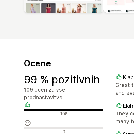
Ocene
99 % pozitivnih
Klap
Great t
109 ocen za vse
and ev
prednastavitve
Elah
Pozitivne ocene
They c
108
many te
Nevtralne ocene
0