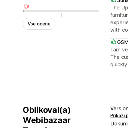
Suns
The Up
Negativne ocene
furnitu
1
experi
Vse ocene
with co
GSM
I am ve
The cu
quickly
Oblikoval(a)
Version
Prikaži
Webibazaar
Dokume