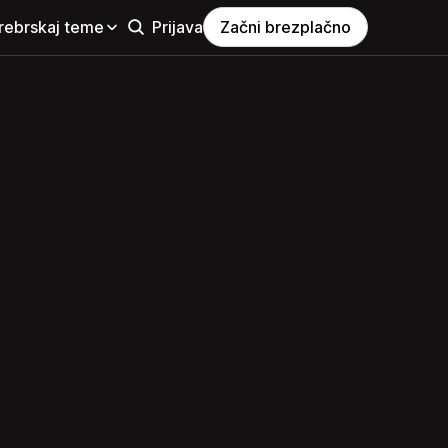
rebrskaj teme
Prijava
Začni brezplačno