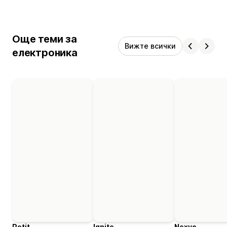
Още теми за
Вижте всички
електроника
Petit
Ignite
Nexvo