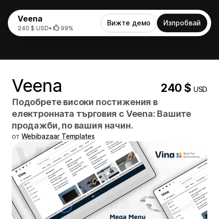
Veena
Вижте демо
Изпробвай
240 $ USD
•
99%
Veena
240 $
USD
Подобрете високи постижения в
електронната търговия с Veena: Вашите
продажби, по вашия начин.
от
Webibazaar Templates