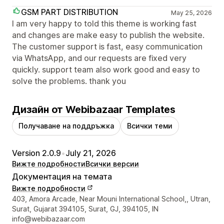
GSM PART DISTRIBUTION
May 25, 2026
I am very happy to told this theme is working fast
and changes are make easy to publish the website.
The customer support is fast, easy communication
via WhatsApp, and our requests are fixed very
quickly. support team also work good and easy to
solve the problems. thank you
Дизайн от Webibazaar Templates
Получаване на поддръжка
Всички теми
Version 2.0.9
•
July 21, 2026
Вижте подробности
Всички версии
Документация на темата
Вижте подробности
Данни за връзка с дизайнера
403, Amora Arcade, Near Mouni International School,, Utran,
Surat, Gujarat 394105, Surat, GJ, 394105, IN
info@webibazaar.com