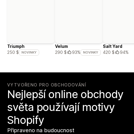
Triumph
Velum
Salt Yard
420 $
94%
250 $
290 $
93%
NOVINKY
NOVINKY
VYTVOŘENO PRO OBCHODOVÁNÍ
Nejlepší online obchody
světa používají motivy
Shopify
Připraveno na budoucnost