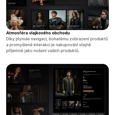
Atmosféra vlajkového obchodu
Díky plynulé navigaci, bohatému zobrazení produktů
a promyšlené interakci je nakupování stejně
příjemné jako nošení vašich produktů.