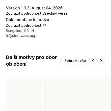
Version 1.0.3
•
August 04, 2026
Zobrazit podrobnosti
Všechny verze
Dokumentace k motivu
Zobrazit podrobnosti
Kontaktní údaje designéra
Bengaluru, KA, IN
hi@storewave.app
Další motivy pro obor
Zobrazit vše
oblečení