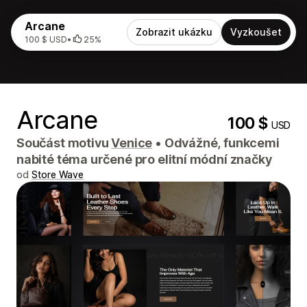
Arcane
Zobrazit ukázku
Vyzkoušet
100 $ USD
•
25%
Arcane
100 $
USD
Součást motivu
Venice
•
Odvážné, funkcemi
nabité téma určené pro elitní módní značky
od
Store Wave