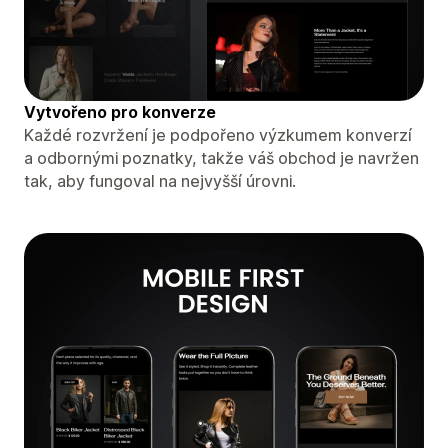
Vytvořeno pro konverze
Každé rozvržení je podpořeno výzkumem konverzí
a odbornými poznatky, takže váš obchod je navržen
tak, aby fungoval na nejvyšší úrovni.