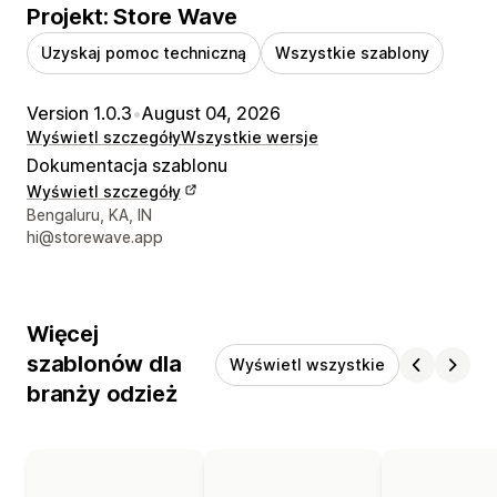
Projekt: Store Wave
Uzyskaj pomoc techniczną
Wszystkie szablony
Version 1.0.3
•
August 04, 2026
Wyświetl szczegóły
Wszystkie wersje
Dokumentacja szablonu
Wyświetl szczegóły
Dane kontaktowe projektanta
Bengaluru, KA, IN
hi@storewave.app
Więcej
szablonów dla
Wyświetl wszystkie
branży odzież