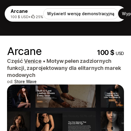
Arcane
Wyświetl wersję demonstracyjną
Wyp
100 $ USD
•
25%
Arcane
100 $
USD
Część
Venice
•
Motyw pełen zadziornych
funkcji, zaprojektowany dla elitarnych marek
modowych
od:
Store Wave