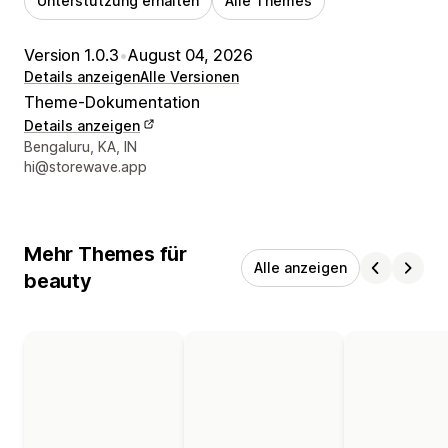
Unterstützung erhalten
Alle Themes
Version 1.0.3
•
August 04, 2026
Details anzeigen
Alle Versionen
Theme-Dokumentation
Details anzeigen
Designer-Kontaktdaten
Bengaluru, KA, IN
hi@storewave.app
Mehr Themes für
Alle anzeigen
beauty