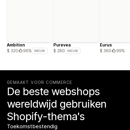
Ambition
Purevea
Eurus
$ 360
99%
$ 320
96%
$ 280
NIEUW
NIEUW
GEMAAKT VOOR COMMERCE
De beste webshops
wereldwijd gebruiken
Shopify-thema's
Toekomstbestendig