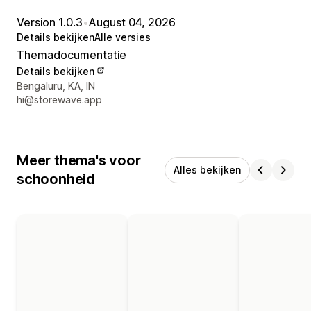
Version 1.0.3
•
August 04, 2026
Details bekijken
Alle versies
Themadocumentatie
Details bekijken
Contactgegevens ontwerper
Bengaluru, KA, IN
hi@storewave.app
Meer thema's voor
Alles bekijken
schoonheid