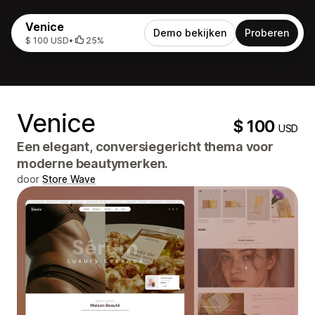
Venice
Demo bekijken
Proberen
$ 100 USD
•
25%
Venice
$ 100
USD
Een elegant, conversiegericht thema voor
moderne beautymerken.
door
Store Wave