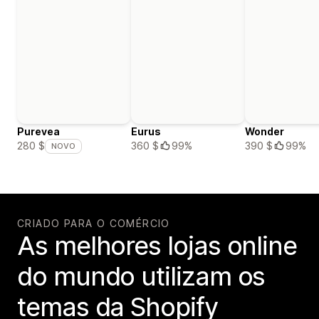
Purevea
Eurus
Wonder
360 $
99%
390 $
99%
280 $
NOVO
CRIADO PARA O COMÉRCIO
As melhores lojas online
do mundo utilizam os
temas da Shopify