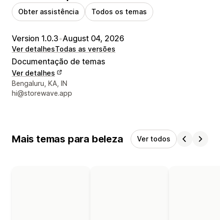
Obter assistência
Todos os temas
Version 1.0.3
•
August 04, 2026
Ver detalhes
Todas as versões
Documentação de temas
Ver detalhes
Detalhes de contacto do designer
Bengaluru, KA, IN
hi@storewave.app
Mais temas para beleza
Ver todos