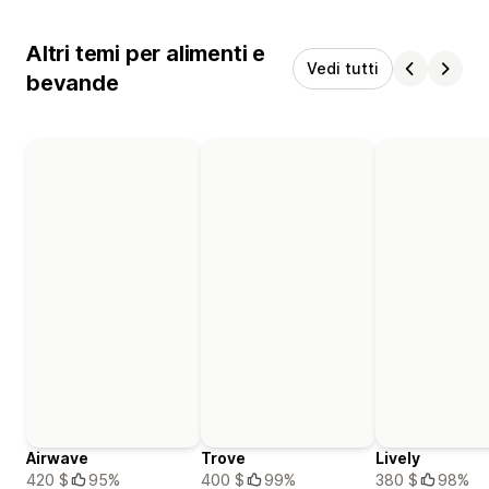
Altri temi per alimenti e
Vedi tutti
bevande
Airwave
Trove
Lively
420 $
95%
400 $
99%
380 $
98%