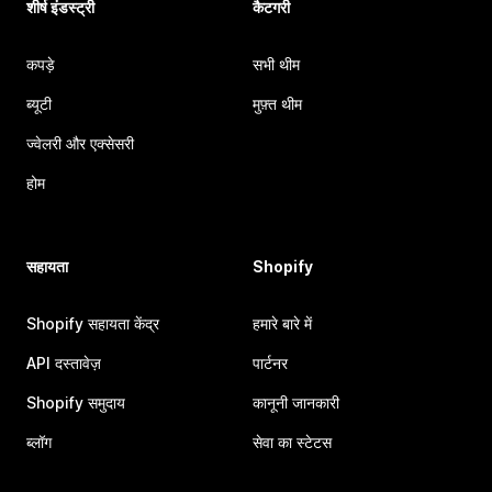
शीर्ष इंडस्ट्री
कैटगरी
कपड़े
सभी थीम
ब्यूटी
मुफ़्त थीम
ज्वेलरी और एक्सेसरी
होम
सहायता
Shopify
Shopify सहायता केंद्र
हमारे बारे में
API दस्तावेज़
पार्टनर
Shopify समुदाय
कानूनी जानकारी
ब्लॉग
सेवा का स्टेटस