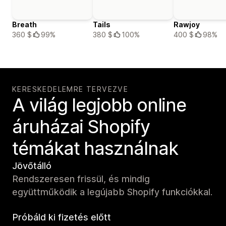
Breath
Tails
Rawjoy
360 $
99%
380 $
100%
400 $
98%
KERESKEDELEMRE TERVEZVE
A világ legjobb online
áruházai Shopify
témákat használnak
Jövőtálló
Rendszeresen frissül, és mindig
együttműködik a legújabb Shopify funkciókkal.
Próbáld ki fizetés előtt