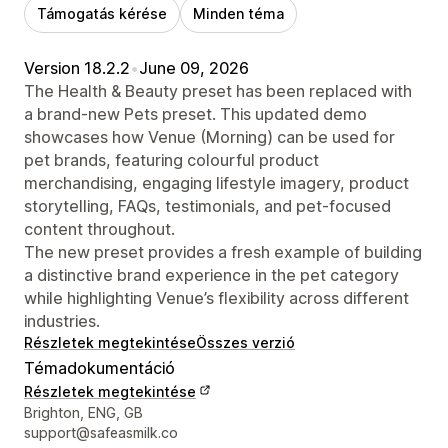
Támogatás kérése
Minden téma
Version 18.2.2
•
June 09, 2026
The Health & Beauty preset has been replaced with
a brand-new Pets preset. This updated demo
showcases how Venue (Morning) can be used for
pet brands, featuring colourful product
merchandising, engaging lifestyle imagery, product
storytelling, FAQs, testimonials, and pet-focused
content throughout.
The new preset provides a fresh example of building
a distinctive brand experience in the pet category
while highlighting Venue’s flexibility across different
industries.
Részletek megtekintése
Összes verzió
Témadokumentáció
Részletek megtekintése
Dizájner kapcsolattartási adatai
Brighton, ENG, GB
support@safeasmilk.co